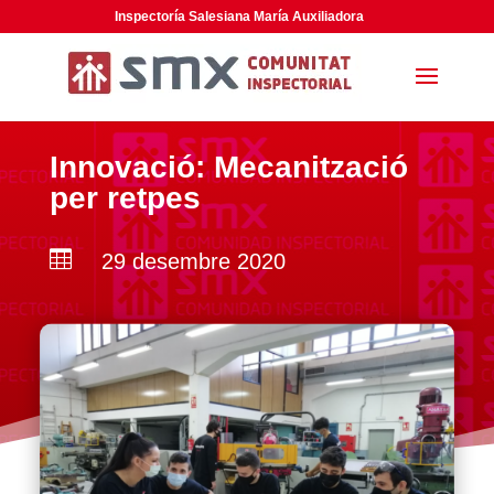
Inspectoría Salesiana María Auxiliadora
Innovació: Mecanització
per retpes

29 desembre 2020