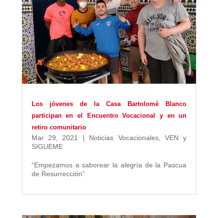
Los jóvenes de la Casa Bartolomé Blanco
participan en el Encuentro Vocacional y en un
retiro comunitario
Mar 29, 2021
|
Noticias Vocacionales
,
VEN y
SIGUEME
“Empezamos a saborear la alegría de la Pascua
de Resurrección”