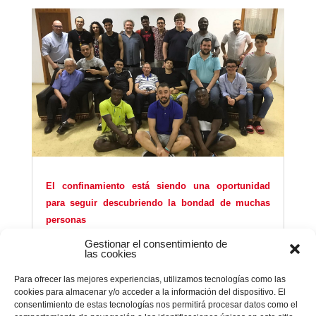
El confinamiento está siendo una oportunidad
para seguir descubriendo la bondad de muchas
personas
May 29, 2020
|
Noticias Vocacionales
,
VEN y
Gestionar el consentimiento de
SIGUEME
las cookies
El confinamiento está siendo una oportunidad
Para ofrecer las mejores experiencias, utilizamos tecnologías como las
interesante para seguir descubriendo la bondad
cookies para almacenar y/o acceder a la información del dispositivo. El
de tantas personas que en estas semanas se
consentimiento de estas tecnologías nos permitirá procesar datos como el
asoman a la comunidad de Bartolomé Blanco