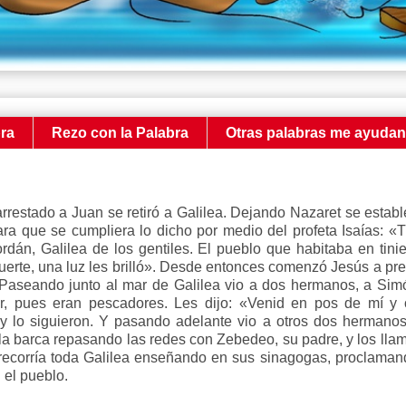
bra
Rezo con la Palabra
Otras palabras me ayuda
rrestado a Juan se retiró a Galilea. Dejando Nazaret se establ
para que se cumpliera lo dicho por medio del profeta Isaías: «T
ordán, Galilea de los gentiles. El pueblo que habitaba en tini
uerte, una luz les brilló». Desde entonces comenzó Jesús a pre
». Paseando junto al mar de Galilea vio a dos hermanos, a Sim
r, pues eran pescadores. Les dijo: «Venid en pos de mí y
y lo siguieron. Y pasando adelante vio a otros dos hermanos
a barca repasando las redes con Zebedeo, su padre, y los lla
 recorría toda Galilea enseñando en sus sinagogas, proclaman
 el pueblo.