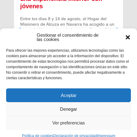
jóvenes
Entre los días 8 y 14 de agosto, el Hogar del
Misionero de Alzuza en Navarra ha acogido a un
grupo de jóvenes de toda la geografía española
Gestionar el consentimiento de
para vivir una experiencia profunda de oración y
las cookies
comunidad.
Para ofrecer las mejores experiencias, utilizamos tecnologías como las
cookies para almacenar y/o acceder a la información del dispositivo. El
consentimiento de estas tecnologías nos permitirá procesar datos como el
comportamiento de navegación o las identificaciones únicas en este sitio.
No consentir o retirar el consentimiento, puede afectar negativamente a
ciertas características y funciones.
Aceptar
Denegar
Ver preferencias
Política de cookies
Declaración de privacidad
Impressum
Privacidad
|
Aviso legal
|
Política de cookies