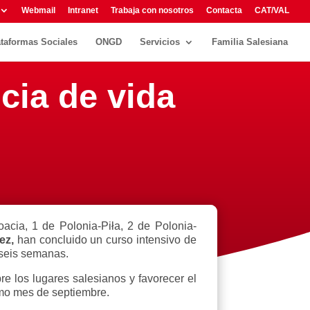
Webmail
Intranet
Trabaja con nosotros
Contacta
CAT/VAL
ataformas Sociales
ONGD
Servicios
Familia Salesiana
cia de vida
acia, 1 de Polonia-Piła, 2 de Polonia-
ez,
han concluido un curso intensivo de
 seis semanas.
re los lugares salesianos y favorecer el
ximo mes de septiembre.