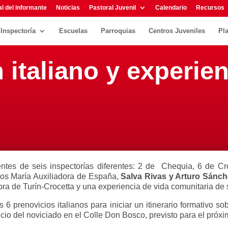
l del informante
Noticias
Pastoral Juvenil
Calendario
Recursos
Inspectoría
Escuelas
Parroquias
Centros Juveniles
Pl
italiano y experien
ntes de seis inspectorías diferentes: 2 de Chequia, 6 de Cro
nos María Auxiliadora de España,
Salva Rivas y Arturo Sánch
ora de Turín-Crocetta y una experiencia de vida comunitaria de
6 prenovicios italianos para iniciar un itinerario formativo sob
icio del noviciado en el Colle Don Bosco, previsto para el pró