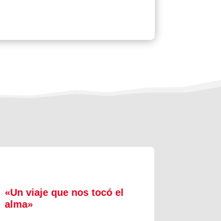
«Un viaje que nos tocó el
El reti
alma»
la vid
los ini