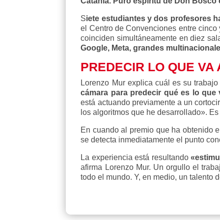
Catania. Puro espíritu de Don Bosco 
S
iete estudiantes y dos profesores 
el Centro de Convenciones entre cinco y
coinciden simultáneamente en diez sala
Google, Meta, grandes multinacional
PREDECIR LO QUE VA
Lorenzo Mur explica cuál es su trabajo
cámara para predecir qué es lo que
está actuando previamente a un cortocirc
los algoritmos que he desarrollado». Es 
En cuando al premio que ha obtenido en
se detecta inmediatamente el punto conc
La experiencia está resultando
«estimu
afirma Lorenzo Mur. Un orgullo el trab
todo el mundo. Y, en medio, un talento 