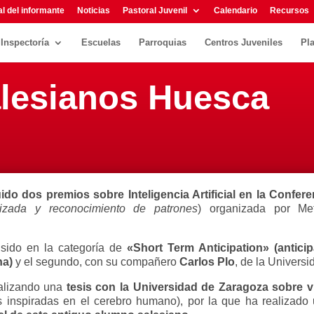
l del informante
Noticias
Pastoral Juvenil
Calendario
Recursos
Inspectoría
Escuelas
Parroquias
Centros Juveniles
Pl
alesianos Huesca
o dos premios sobre Inteligencia Artificial en la Confere
rizada y reconocimiento de patrones
) organizada por Me
 sido en la categoría de
«Short Term Anticipation» (antici
na)
y el segundo, con su compañero
Carlos Plo
, de la Univers
ealizando una
tesis con la Universidad de Zaragoza sobre v
es inspiradas en el cerebro humano), por la que ha realizad