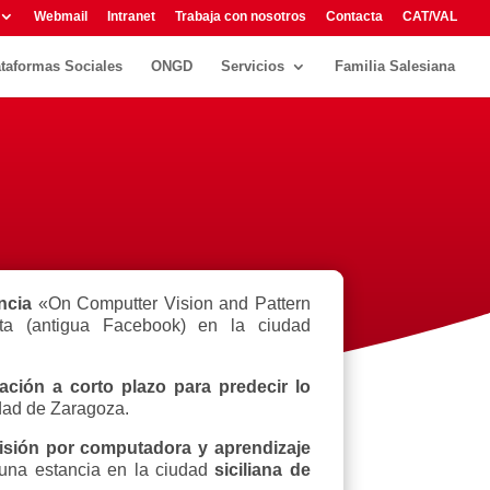
Webmail
Intranet
Trabaja con nosotros
Contacta
CAT/VAL
ataformas Sociales
ONGD
Servicios
Familia Salesiana
ncia
«On Computter Vision and Pattern
ta (antigua Facebook) en la ciudad
pación a corto plazo para predecir lo
idad de Zaragoza.
isión por computadora y aprendizaje
o una estancia en la ciudad
siciliana de