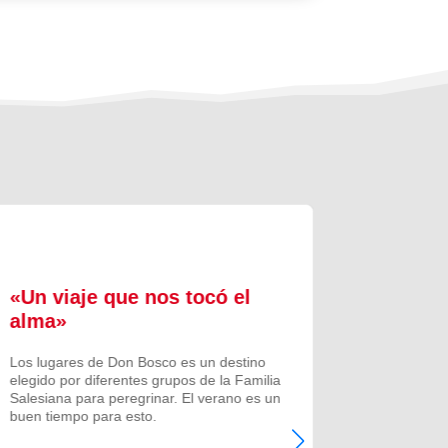
«Un viaje que nos tocó el
Formac
alma»
experi
comuni
Los lugares de Don Bosco es un destino
elegido por diferentes grupos de la Familia
Prenovicio
Salesiana para peregrinar. El verano es un
un curso de
buen tiempo para esto.
Noviciado.