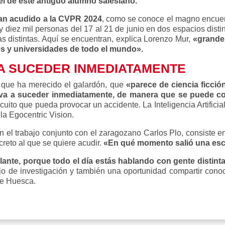
el de este antiguo alumno salesiano.
han acudido a la CVPR 2024
, como se conoce el magno encuen
 diez mil personas del 17 al 21 de junio en dos espacios dist
s distintas. Aquí se encuentran, explica Lorenzo Mur,
«grandes
es y universidades de todo el mundo».
 A SUCEDER INMEDIATAMENTE
 que ha merecido el galardón, que
«parece de ciencia ficció
 va a suceder inmediatamente, de manera que se puede co
uito que pueda provocar un accidente. La Inteligencia Artificia
la Egocentric Vision.
 el trabajo conjunto con el zaragozano Carlos Plo, consiste en
reto al que se quiere acudir.
«En qué momento salió una esc
lante, porque todo el día estás hablando con gente distint
ajo de investigación y también una oportunidad compartir cono
de Huesca.