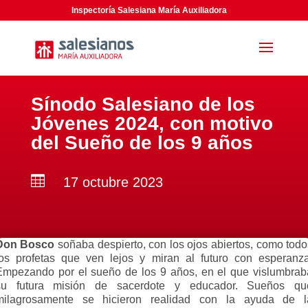
Inspectoría Salesiana María Auxiliadora
Sínodo Salesiano de los
Jóvenes 2024, con motivo
del Sueño de los 9 años

17 octubre 2023
Don Bosco
soñaba despierto, con los ojos abiertos, como todo
los profetas que ven lejos y miran al futuro con esperanza
Empezando por el sueño de los 9 años, en el que vislumbrab
su futura misión de sacerdote y educador. Sueños qu
milagrosamente se hicieron realidad con la ayuda de l