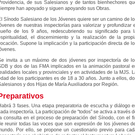
Providencia, de sus Salesianos y de tantos bienhechores qu
siempre han apoyado y siguen apoyando sus Obras.
El Sínodo Salesiano de los Jóvenes quiere ser un camino de lo
jóvenes de nuestras inspectorías para valorizar y profundizar e
sueño de los 9 años, redescubriendo su significado para l
espiritualidad, el discernimiento y la realización de la propi
ocación. Supone la implicación y la participación directa de l
jóvenes.
Se invita a un máximo de dos jóvenes por inspectoría de lo
SDB y dos de las FMA implicados en la animación pastoral e
realidades locales y provinciales y en actividades de la MJS. L
edad de los participantes es de 18 a 30 años. Junto a ellos, do
Salesianos y dos Hijas de María Auxiliadora por Región.
Preparativos
Habrá 3 fases. Una etapa preparatoria de escucha y diálogo e
ada inspectoría. La participación de “todos” se activa a través 
la consulta en el proceso de preparación del Sínodo, con el fi
de reunir todas las voces que son expresión de los jóvenes de
mundo. Por ello, se propone un cuestionario previo para cad