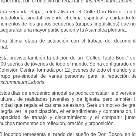
nspectoría con el objetivo de redactar el
Instrumentum Laboris
.
Una segunda etapa, celebrativa en el Colle Don Bosco, con l
metodología sinodal viviendo el clima espiritual y cuidando lo
momentos de los grupos pequeños (grupos lingüísticos) que no
asegurarán una mayor participación y la Asamblea plenaria.
Una última etapa de actuación con el trabajo del document
inal
.
Está previsto también la edición de un “Coffee Table Book” co
200 sueños de jóvenes de todo el mundo. Se ha configurado un
Comisión Central formada por 12 jóvenes de todo el mundo y u
grupo pre-sinodal de varias personas para la redacción de
Instrumentum Laboris
.
Estos días de encuentro sinodal se podrá constatar la diversida
cultural, de realidades juveniles y de Iglesia, pero también l
unidad que regala el carisma salesiano. Será un motivo de gra
alegría ver la participación, el entendimiento y comprensión, l
capacidad de trabajo y discernimiento y el compartir junto
muchos momentos de reflexión, oración y proposición.
El logotipo representa el prado del sueño de Don Bosco, en lo