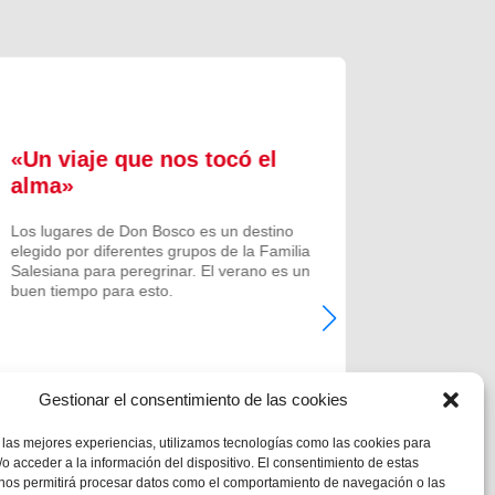
«Un viaje que nos tocó el
Formac
alma»
experi
comuni
Los lugares de Don Bosco es un destino
elegido por diferentes grupos de la Familia
Prenovicio
Salesiana para peregrinar. El verano es un
un curso de
buen tiempo para esto.
Noviciado.
Gestionar el consentimiento de las cookies
 las mejores experiencias, utilizamos tecnologías como las cookies para
o acceder a la información del dispositivo. El consentimiento de estas
 nos permitirá procesar datos como el comportamiento de navegación o las