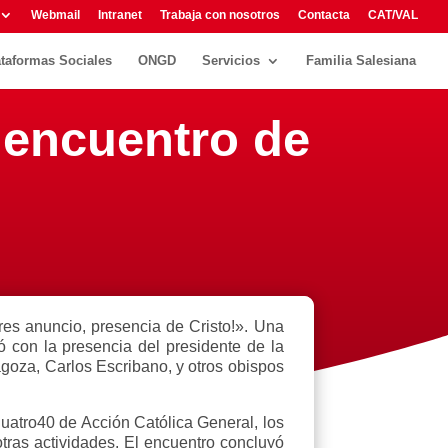
Webmail
Intranet
Trabaja con nosotros
Contacta
CAT/VAL
ataformas Sociales
ONGD
Servicios
Familia Salesiana
I encuentro de
es anuncio, presencia de Cristo!». Una
tó con la presencia del presidente de la
goza, Carlos Escribano, y otros obispos
uatro40 de Acción Católica General, los
otras actividades. El encuentro concluyó