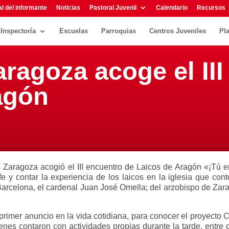
l del informante
Noticias
Pastoral Juvenil
Calendario
Recursos
Inspectoría
Escuelas
Parroquias
Centros Juveniles
Pl
ragoza acoge el II
agón
Zaragoza acogió el III encuentro de Laicos de Aragón «¡Tú er
 fe y contar la experiencia de los laicos en la iglesia que con
arcelona, el cardenal Juan José Omella; del arzobispo de Zara
rimer anuncio en la vida cotidiana, para conocer el proyecto C
óvenes contaron con actividades propias durante la tarde, entre 