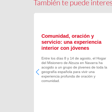
También te puede intere
ón y
Comunidad, oración y
en el
servicio: una experiencia
interior con jóvenes
 Campano,
Entre los días 8 y 14 de agosto, el Hogar
e Bruis y
del Misionero de Alzuza en Navarra ha
 la
acogido a un grupo de jóvenes de toda la
frecida por
geografía española para vivir una
 verano de
experiencia profunda de oración y
comunidad.