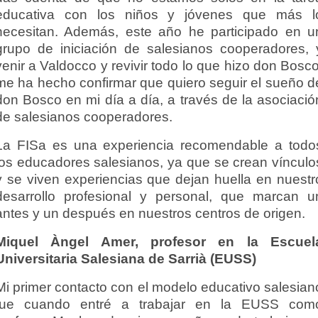
educativa con los niños y jóvenes que más l
necesitan.
Además, este año he participado en u
grupo de iniciación de salesianos cooperadores, 
venir a Valdocco y revivir todo lo que hizo don Bosco
me ha hecho confirmar que quiero seguir el sueño d
don Bosco en mi día a día, a través de la asociació
de salesianos cooperadores.
La FISa es una experiencia recomendable a todo
los educadores salesianos, ya que se crean vínculo
y se viven experiencias que dejan huella en nuestr
desarrollo profesional y personal, que marcan u
antes y un después en nuestros centros de origen.
Miquel Àngel Amer, profesor en la Escuel
Universitaria Salesiana de Sarrià (EUSS)
Mi primer contacto con el modelo educativo salesian
fue cuando entré a trabajar en la EUSS com