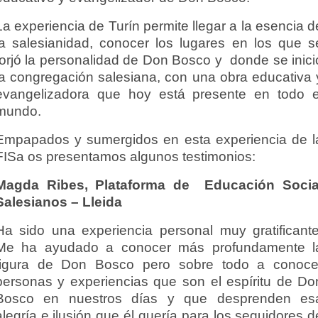
La experiencia de Turín permite llegar a la esencia d
la salesianidad, conocer los lugares en los que s
forjó la personalidad de Don Bosco y donde se inici
la congregación salesiana, con una obra educativa 
evangelizadora que hoy está presente en todo e
mundo.
Empapados y sumergidos en esta experiencia de l
FISa os presentamos algunos testimonios:
Magda Ribes, Plataforma de Educación Socia
Salesianos – Lleida
Ha sido una experiencia personal muy gratificante
Me ha ayudado a conocer más profundamente l
figura de Don Bosco pero sobre todo a conoce
personas y experiencias que son el espíritu de Do
Bosco en nuestros días y que desprenden es
alegría e ilusión que él quería para los seguidores d