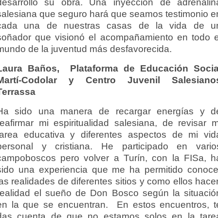
desarrolló su obra. Una inyección de adrenalin
salesiana que seguro hará que seamos testimonio e
cada una de nuestras casas de la vida de u
soñador que visionó el acompañamiento en todo e
mundo de la juventud más desfavorecida.
Laura Baños, Plataforma de Educación Socia
Martí-Codolar y Centro Juvenil Salesiano
Terrassa
Ha sido una manera de recargar energías y d
reafirmar mi espiritualidad salesiana, de revisar m
tarea educativa y diferentes aspectos de mi vid
personal y cristiana. He participado en vario
campoboscos pero volver a Turín, con la FISa, h
sido una experiencia que me ha permitido conoce
las realidades de diferentes sitios y como ellos hace
realidad el sueño de Don Bosco según la situació
en la que se encuentran. En estos encuentros, t
das cuenta de que no estamos solos en la tare