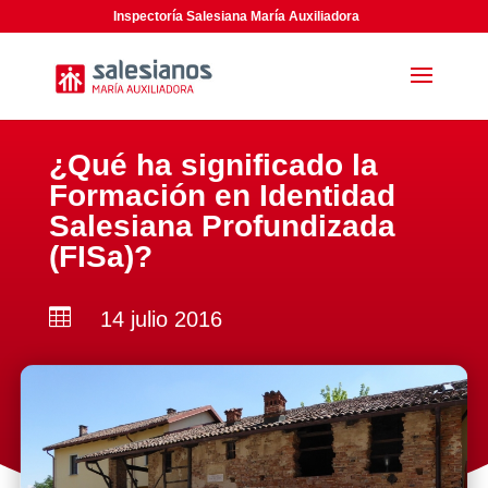
Inspectoría Salesiana María Auxiliadora
¿Qué ha significado la
Formación en Identidad
Salesiana Profundizada
(FISa)?

14 julio 2016