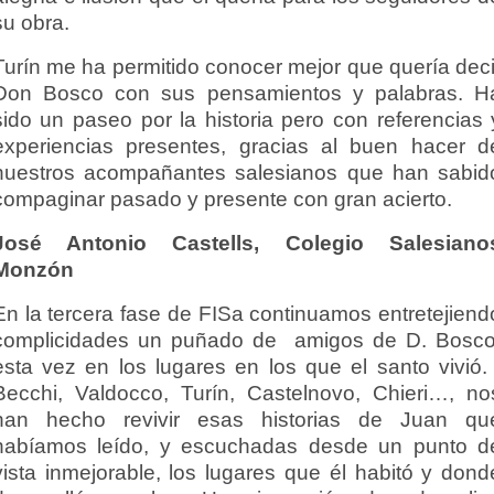
su obra.
Turín me ha permitido conocer mejor que quería deci
Don Bosco con sus pensamientos y palabras. H
sido un paseo por la historia pero con referencias 
experiencias presentes, gracias al buen hacer d
nuestros acompañantes salesianos que han sabid
compaginar pasado y presente con gran acierto.
José Antonio Castells, Colegio Salesiano
Monzón
En la tercera fase de FISa continuamos entretejiend
complicidades un puñado de amigos de D. Bosco
esta vez en los lugares en los que el santo vivió. 
Becchi, Valdocco, Turín, Castelnovo, Chieri…, no
han hecho revivir esas historias de Juan qu
habíamos leído, y escuchadas desde un punto d
vista inmejorable, los lugares que él habitó y dond