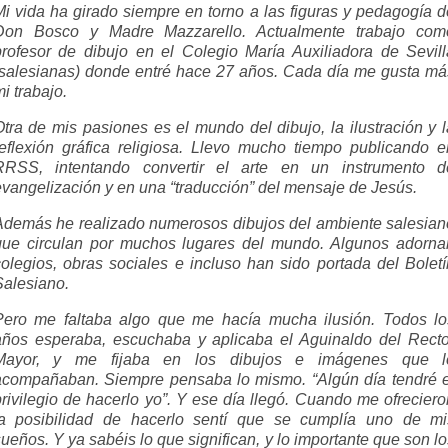
Mi vida ha girado siempre en torno a las figuras y pedagogía d
Don Bosco y Madre Mazzarello. Actualmente trabajo com
profesor de dibujo en el Colegio María Auxiliadora de Sevill
(salesianas) donde entré hace 27 años. Cada día me gusta má
i trabajo.
Otra de mis pasiones es el mundo del dibujo, la ilustración y l
reflexión gráfica religiosa. Llevo mucho tiempo publicando e
RRSS, intentando convertir el arte en un instrumento d
evangelización y en una “traducción” del mensaje de Jesús.
Además he realizado numerosos dibujos del ambiente salesian
que circulan por muchos lugares del mundo. Algunos adorna
colegios, obras sociales e incluso han sido portada del Boletí
Salesiano.
Pero me faltaba algo que me hacía mucha ilusión. Todos lo
años esperaba, escuchaba y aplicaba el Aguinaldo del Recto
Mayor, y me fijaba en los dibujos e imágenes que l
acompañaban. Siempre pensaba lo mismo. “Algún día tendré e
privilegio de hacerlo yo”. Y ese día llegó. Cuando me ofreciero
la posibilidad de hacerlo sentí que se cumplía uno de mi
ueños. Y ya sabéis lo que significan, y lo importante que son l