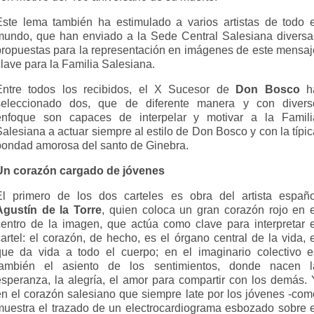
Este lema también ha estimulado a varios artistas de todo e
mundo, que han enviado a la Sede Central Salesiana diversa
propuestas para la representación en imágenes de este mensaj
lave para la Familia Salesiana.
Entre todos los recibidos, el X Sucesor de
Don Bosco
h
seleccionado dos, que de diferente manera y con divers
enfoque son capaces de interpelar y motivar a la Famili
alesiana a actuar siempre al estilo de Don Bosco y con la típi
bondad amorosa del santo de Ginebra.
Un corazón cargado de jóvenes
El primero de los dos carteles es obra del artista españo
Agustín de la Torre
, quien coloca un gran corazón rojo en e
centro de la imagen, que actúa como clave para interpretar e
artel: el corazón, de hecho, es el órgano central de la vida, 
que da vida a todo el cuerpo; en el imaginario colectivo e
también el asiento de los sentimientos, donde nacen l
esperanza, la alegría, el amor para compartir con los demás. 
en el corazón salesiano que siempre late por los jóvenes -com
muestra el trazado de un electrocardiograma esbozado sobre e