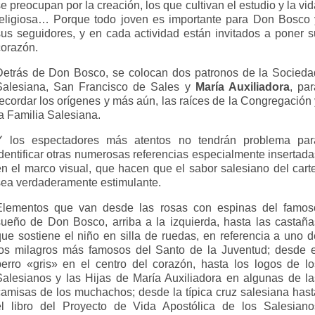
e preocupan por la creación, los que cultivan el estudio y la vi
religiosa… Porque todo joven es importante para Don Bosco 
sus seguidores, y en cada actividad están invitados a poner s
corazón.
Detrás de Don Bosco, se colocan dos patronos de la Socieda
Salesiana, San Francisco de Sales y
María Auxiliadora
, pa
recordar los orígenes y más aún, las raíces de la Congregación 
a Familia Salesiana.
Y los espectadores más atentos no tendrán problema par
identificar otras numerosas referencias especialmente insertada
en el marco visual, que hacen que el sabor salesiano del carte
sea verdaderamente estimulante.
Elementos que van desde las rosas con espinas del famos
sueño de Don Bosco, arriba a la izquierda, hasta las castaña
que sostiene el niño en silla de ruedas, en referencia a uno d
los milagros más famosos del Santo de la Juventud; desde e
perro «gris» en el centro del corazón, hasta los logos de lo
Salesianos y las Hijas de María Auxiliadora en algunas de la
camisas de los muchachos; desde la típica cruz salesiana hast
el libro del Proyecto de Vida Apostólica de los Salesiano