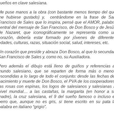
sueños en clave salesiana.
Me puse manos a la obra (con bastante menos tiempo del qu
me hubiese gustado) y, centrándome en la frase de Sa
Francisco de Sales que lo inspira, pensé que el AMOR, palabr
central del mensaje de San Francisco, de Don Bosco y de Jesú
de Nazaret, que iconográficamente se representa como u
corazón, debería estar formado por jóvenes de diferente
dades, culturas, razas, situación social, salud, intereses, etc.
Un corazón que preside y abraza Don Bosco, al que lo secunda
San Francisco de Sales y, como no, su Auxiliadora.
Pero además el dibujo está lleno de guiños y referencias a
mundo salesiano, que se reparten de forma más o meno
escondidas a lo largo de todo el conjunto: desde las fechas de
nacimiento y muerte de Don Bosco, el PVA de los cooperadores
las rosas con espinas, los logos de salesianos y salesianas 
nivel mundial… a las castañas, la margarita (en honor a s
madre), la cruz salesiana, el 9 del sueño famoso o incluso e
perro que, aunque no es gris, si tiene escrito en su pata l
alabra en italiano “grigio”.