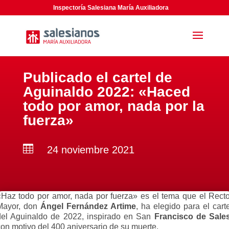
Inspectoría Salesiana María Auxiliadora
Publicado el cartel de
Aguinaldo 2022: «Haced
todo por amor, nada por la
fuerza»

24 noviembre 2021
«Haz todo por amor, nada por fuerza» es el tema que el Recto
Mayor, don
Ángel Fernández Artime
, ha elegido para el cart
del Aguinaldo de 2022, inspirado en San
Francisco de Sale
con motivo del 400 aniversario de su muerte.