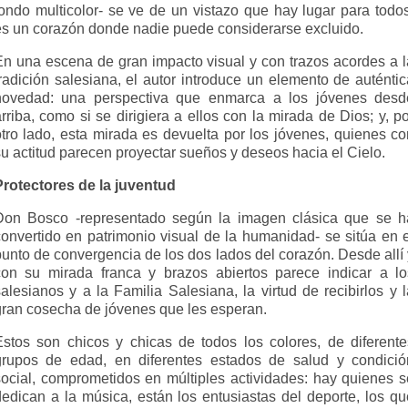
fondo multicolor- se ve de un vistazo que hay lugar para todos
es un corazón donde nadie puede considerarse excluido.
En una escena de gran impacto visual y con trazos acordes a l
tradición salesiana, el autor introduce un elemento de auténtic
novedad: una perspectiva que enmarca a los jóvenes desd
rriba, como si se dirigiera a ellos con la mirada de Dios; y, p
otro lado, esta mirada es devuelta por los jóvenes, quienes co
u actitud parecen proyectar sueños y deseos hacia el Cielo.
Protectores de la juventud
Don Bosco -representado según la imagen clásica que se h
convertido en patrimonio visual de la humanidad- se sitúa en e
punto de convergencia de los dos lados del corazón. Desde allí 
con su mirada franca y brazos abiertos parece indicar a lo
alesianos y a la Familia Salesiana, la virtud de recibirlos y 
gran cosecha de jóvenes que les esperan.
Estos son chicos y chicas de todos los colores, de diferente
grupos de edad, en diferentes estados de salud y condició
social, comprometidos en múltiples actividades: hay quienes s
dedican a la música, están los entusiastas del deporte, los qu