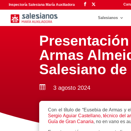
Cana
Inspectoría Salesiana María Auxiliadora
Salesianos
Presentación 
Armas Almeid
Salesiano de

3 agosto 2024
Con el título de “Eusebia de Armas y 
Sergio Aguiar Castellano, técnico del a
Guía de Gran Canaria
, no en vano es au