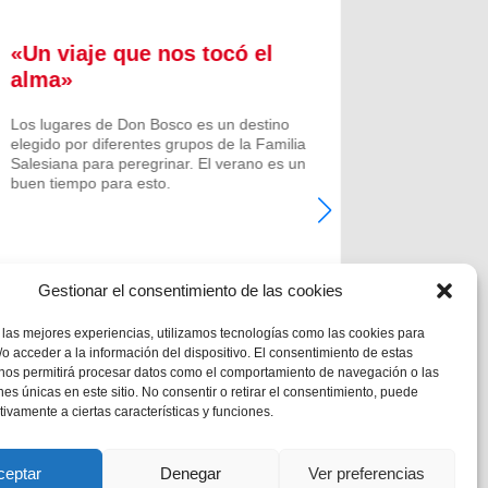
«Un viaje que nos tocó el
Formac
alma»
experi
comuni
Los lugares de Don Bosco es un destino
elegido por diferentes grupos de la Familia
Prenovicio
Salesiana para peregrinar. El verano es un
un curso de
buen tiempo para esto.
Noviciado.
Gestionar el consentimiento de las cookies
 las mejores experiencias, utilizamos tecnologías como las cookies para
o acceder a la información del dispositivo. El consentimiento de estas
 nos permitirá procesar datos como el comportamiento de navegación o las
ones únicas en este sitio. No consentir o retirar el consentimiento, puede
tivamente a ciertas características y funciones.
ceptar
Denegar
Ver preferencias