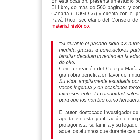
En esta ocasión, presenta un estudio p
El libro, de más de 500 páginas, y co
Canaria (EDIGECA) y cuenta con el pró
Payá Rico, secretario del Consejo de 
material histórico.
“Si durante el pasado siglo XX hub
medida gracias a benefactores par
familiar decidían invertirlo en la
de ello.
Con la creación del Colegio María
gran obra benéfica en favor del impu
Su vida, ampliamente estudiada por e
veces ingenua y en ocasiones temer
intereses entre la comunidad salesi
para que los nombre como herederos
El autor, destacado investigador d
aporta en esta publicación un impr
protagonista, su familia y su legado
aquellos alumnos que durante casi d