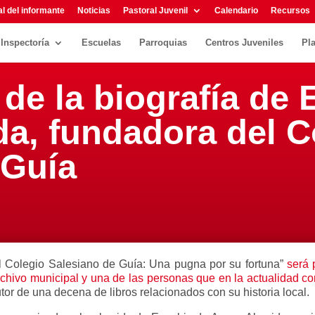
l del informante
Noticias
Pastoral Juvenil
Calendario
Recursos
Inspectoría
Escuelas
Parroquias
Centros Juveniles
Pl
de la biografía de 
a, fundadora del C
 Guía
el Colegio Salesiano de Guía: Una pugna por su fortuna”
será 
rchivo municipal y una de las personas que en la actualidad co
tor de una decena de libros relacionados con su historia local.