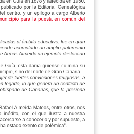
da en Guía en 1878 y fallecida en 1960.
publicado por la Editorial Genealógica
l centro, y un epílogo a cargo Alberto
 municipio para la puesta en común del
icadas al ámbito educativo, fue en gran
biendo acumulado un amplio patrimonio
a de Armas Almeida un ejemplo destacado
de Guía, esta dama guiense culmina su
icipio, sino del norte de Gran Canaria.
er de fuertes convicciones religiosas, a
 legarlo, lo que genera un conflicto de
l obispado de Canarias, que la presiona
afael Almeida Mateos, entre otros, nos
 inédito, con el que ilustra a nuestra
a acercarse a conocerlo y por supuesto, a
 ha estado exento de polémica”.