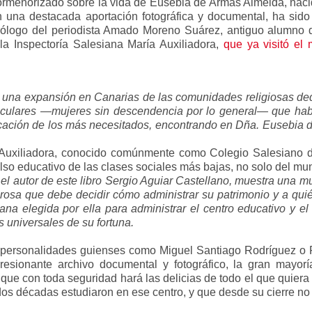
ormenorizado sobre la vida de Eusebia de Armas Almeida, naci
n una destacada aportación fotográfica y documental, ha sido 
logo del periodista Amado Moreno Suárez, antiguo alumno de
la Inspectoría Salesiana María Auxiliadora,
que ya visitó el
o una expansión en Canarias de las comunidades religiosas ded
ticulares —mujeres sin descendencia por lo general— que ha
 educación de los más necesitados, encontrando en Dña. Eusebi
 Auxiliadora, conocido comúnmente como Colegio Salesiano 
lso educativo de las clases sociales más bajas, no solo del mun
l autor de este libro Sergio Aguiar Castellano, muestra una muj
osa que debe decidir cómo administrar su patrimonio y a quién
ana elegida por ella para administrar el centro educativo y e
 universales de su fortuna.
e personalidades guienses como Miguel Santiago Rodríguez o R
esionante archivo documental y fotográfico, la gran mayoría
, que con toda seguridad hará las delicias de todo el que quier
os décadas estudiaron en ese centro, y que desde su cierre no