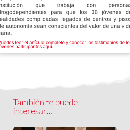
institución que trabaja con persona
drogodependientes para que los 38 jóvenes d
realidades complicadas llegados de centros y piso
de autonomía sean conscientes del valor de una vid
sana.
uedes leer el artículo completo y conocer los testimonios de l
óvenes participantes aquí.
También te puede
interesar…