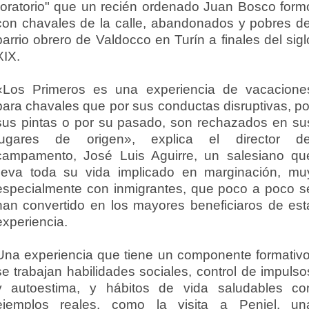
"oratorio" que un recién ordenado Juan Bosco form
con chavales de la calle, abandonados y pobres de
barrio obrero de Valdocco en Turín a finales del sigl
XIX.
«Los Primeros es una experiencia de vacacione
para chavales que por sus conductas disruptivas, po
sus pintas o por su pasado, son rechazados en su
lugares de origen», explica el director de
campamento, José Luis Aguirre, un salesiano qu
lleva toda su vida implicado en marginación, mu
especialmente con inmigrantes, que poco a poco s
han convertido en los mayores beneficiaros de est
experiencia.
Una experiencia que tiene un componente formativo
se trabajan habilidades sociales, control de impulso
y autoestima, y hábitos de vida saludables co
ejemplos reales, como la visita a Peniel, un