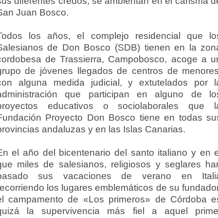
sus diferentes credos, se ambientan en el carisma d
San Juan Bosco.
Todos los años, el complejo residencial que lo
Salesianos de Don Bosco (SDB) tienen en la zon
cordobesa de Trassierra, Campobosco, acoge a u
grupo de jóvenes llegados de centros de menores
con alguna medida judicial, y extutelados por l
administración que participan en alguno de lo
proyectos educativos o sociolaborales que l
Fundación Proyecto Don Bosco tiene en todas su
provincias andaluzas y en las Islas Canarias.
En el año del bicentenario del santo italiano y en e
que miles de salesianos, religiosos y seglares ha
pasado sus vacaciones de verano en Itali
recorriendo los lugares emblemáticos de su fundador
el campamento de «Los primeros» de Córdoba e
quizá la supervivencia más fiel a aquel prime