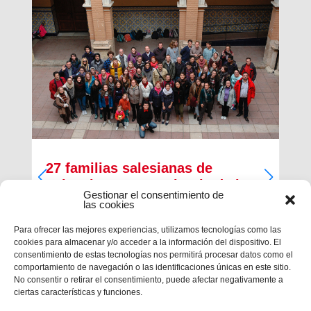
27 familias salesianas de
Valencia San Antonio Abad abren
Gestionar el consentimiento de
sus casas a los jóvenes del
las cookies
Encuentro de Taizé
Para ofrecer las mejores experiencias, utilizamos tecnologías como las
cookies para almacenar y/o acceder a la información del dispositivo. El
En la recta final del Encuentro Europeo de
consentimiento de estas tecnologías nos permitirá procesar datos como el
Jóvenes de Taizé, que finalizará mañana día 1 de
comportamiento de navegación o las identificaciones únicas en este sitio.
enero, hay ya nostalgia y mucha alegría por lo
No consentir o retirar el consentimiento, puede afectar negativamente a
vivido. Cerca de 30.000 jóvenes de todos los
ciertas características y funciones.
países de Europa se han dado...