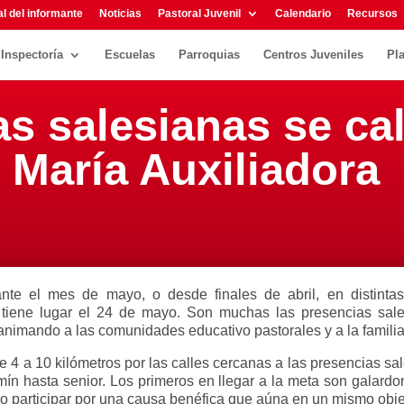
l del informante
Noticias
Pastoral Juvenil
Calendario
Recursos
Inspectoría
Escuelas
Parroquias
Centros Juveniles
Pl
s salesianas se cal
r María Auxiliadora
ante el mes de mayo, o desde finales de abril, en distinta
ca tiene lugar el 24 de mayo. Son muchas las presencias sa
 animando a las comunidades educativo pastorales y a la familia
e 4 a 10 kilómetros por las calles cercanas a las presencias sal
ín hasta senior. Los primeros en llegar a la meta son galard
o participar por una causa benéfica que aúna en un mismo obje