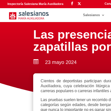
Cana
Inspectoría Salesiana María Auxiliadora
Salesianos
Las presencia
zapatillas po

23 mayo 2024
Cientos de deportistas participan dur
Auxiliadora, cuya celebración litúrgi
carreras populares o carreras infantiles
Las pruebas suelen tener un recorrido d
categorías según edades, desde benjam
que nunca lo importante no es ganar sin