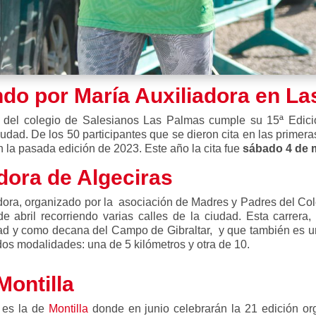
ndo por María Auxiliadora en L
del colegio de Salesianos Las Palmas cumple su 15ª Edició
udad. De los 50 participantes que se dieron cita en las primer
 la pasada edición de 2023. Este año la cita fue
sábado 4 de 
adora de
Algeciras
adora, organizado por la asociación de Madres y Padres del Co
de abril recorriendo varias calles de la ciudad. Esta carrer
dad y como decana del Campo de Gibraltar, y que también es un 
dos modalidades: una de 5 kilómetros y otra de 10.
Montilla
n es la de
Montilla
donde en junio celebrarán la 21 edición or