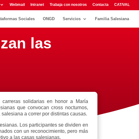
Webmail
Intranet
Trabaja con nosotros
Contacta
CAT/VAL
ataformas Sociales
ONGD
Servicios
Familia Salesiana
zan las
s carreras solidarias en honor a María
lesianas que convocan cross nocturnos,
 salesiana a correr por distintas causas.
esianas. Los participantes se dividen en
onados con un reconocimiento, pero más
tivo a las casas salesianas.