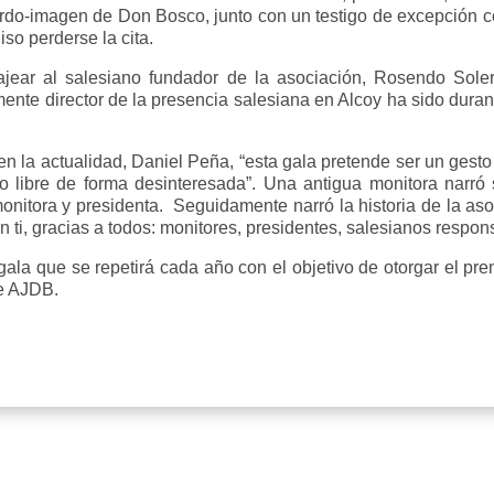
erdo-imagen de Don Bosco, junto con un testigo de excepción c
iso perderse la cita.
ear al salesiano fundador de la asociación, Rosendo Sole
mente director de la presencia salesiana en Alcoy ha sido dura
 la actualidad, Daniel Peña, “esta gala pretende ser un gest
 libre de forma desinteresada”. Una antigua monitora narró
monitora y presidenta. Seguidamente narró la historia de la as
n ti, gracias a todos: monitores, presidentes, salesianos respon
gala que se repetirá cada año con el objetivo de otorgar el p
de AJDB.