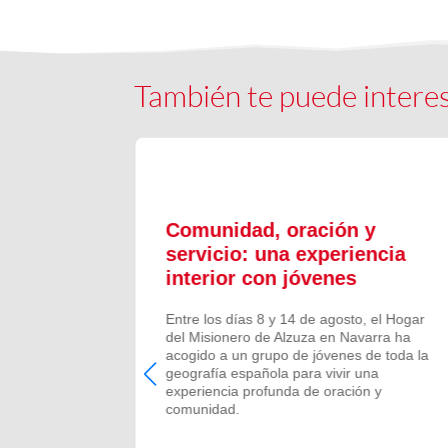
También te puede intere
ón y
Comunidad, oración y
en el
servicio: una experiencia
interior con jóvenes
 Campano,
Entre los días 8 y 14 de agosto, el Hogar
e Bruis y
del Misionero de Alzuza en Navarra ha
 la
acogido a un grupo de jóvenes de toda la
frecida por
geografía española para vivir una
 verano de
experiencia profunda de oración y
comunidad.