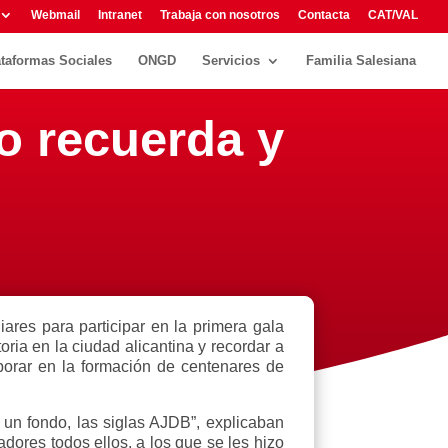
Webmail
Intranet
Trabaja con nosotros
Contacta
CAT/VAL
ataformas Sociales
ONGD
Servicios
Familia Salesiana
o recuerda y
res para participar en la primera gala
ria en la ciudad alicantina y recordar a
borar en la formación de centenares de
 un fondo, las siglas AJDB”, explicaban
dores todos ellos, a los que se les hizo