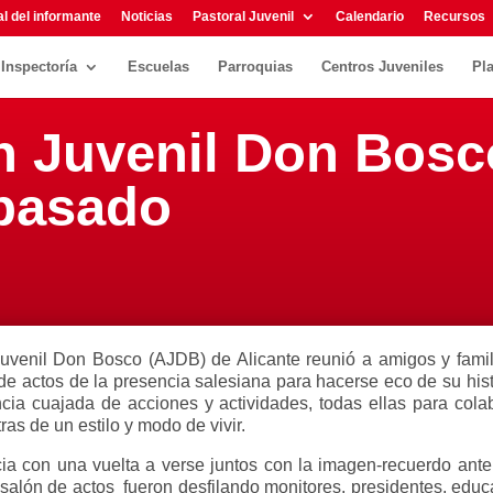
l del informante
Noticias
Pastoral Juvenil
Calendario
Recursos
Inspectoría
Escuelas
Parroquias
Centros Juveniles
Pl
n Juvenil Don Bosc
pasado
uvenil Don Bosco (AJDB) de Alicante reunió a amigos y familia
de actos de la presencia salesiana para hacerse eco de su histo
ia cuajada de acciones y actividades, todas ellas para cola
s de un estilo y modo de vivir.
ia con una vuelta a verse juntos con la imagen-recuerdo ante
 salón de actos fueron desfilando monitores, presidentes, educa