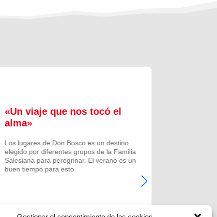
«Un viaje que nos tocó el
Formac
alma»
experi
comuni
Los lugares de Don Bosco es un destino
elegido por diferentes grupos de la Familia
Prenovicio
Salesiana para peregrinar. El verano es un
un curso de
buen tiempo para esto.
Noviciado.
Gestionar el consentimiento de las cookies