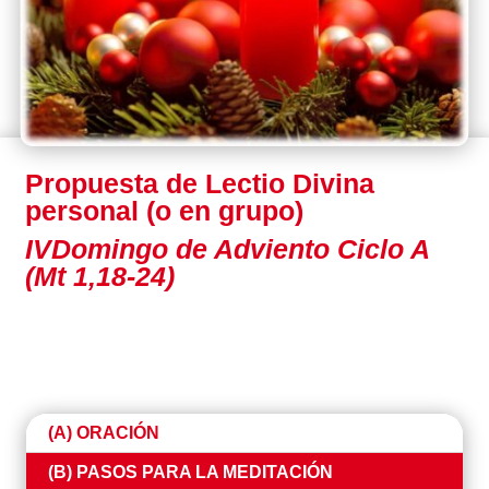
Propuesta de Lectio Divina
personal (o en grupo)
IVDomingo de Adviento Ciclo A
(Mt 1,18-24)
(A) ORACIÓN
(B) PASOS PARA LA MEDITACIÓN