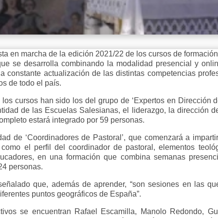
sta en marcha de la edición 2021/22 de los cursos de formación
 que se desarrolla combinando la modalidad presencial y onli
a constante actualización de las distintas competencias profe
s de todo el país.
 los cursos han sido los del grupo de ‘Expertos en Dirección d
ntidad de las Escuelas Salesianas, el liderazgo, la dirección
ompleto estará integrado por 59 personas.
idad de ‘Coordinadores de Pastoral’, que comenzará a imparti
omo el perfil del coordinador de pastoral, elementos teoló
ucadores, en una formación que combina semanas presencial
 24 personas.
 señalado que, además de aprender, “son sesiones en las qu
iferentes puntos geográficos de España”.
ectivos se encuentran Rafael Escamilla, Manolo Redondo, Gu