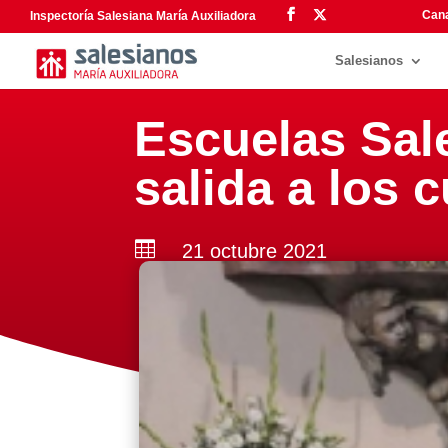
Cana
Inspectoría Salesiana María Auxiliadora
Salesianos
Escuelas Sale
salida a los 

21 octubre 2021