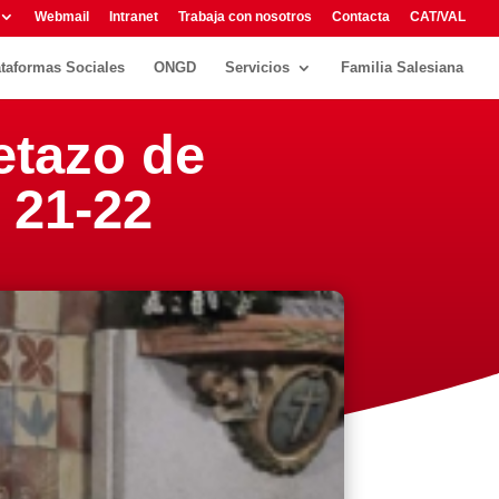
Webmail
Intranet
Trabaja con nosotros
Contacta
CAT/VAL
ataformas Sociales
ONGD
Servicios
Familia Salesiana
etazo de
 21-22