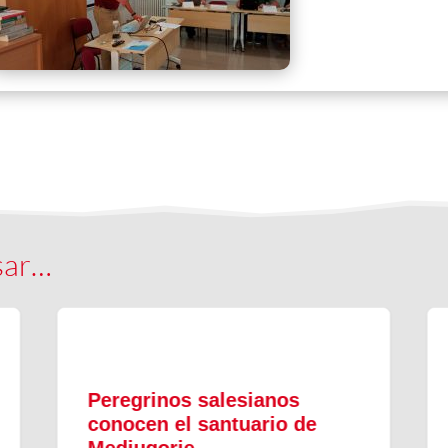
sar…
Peregrinos salesianos
conocen el santuario de
Medjugorje