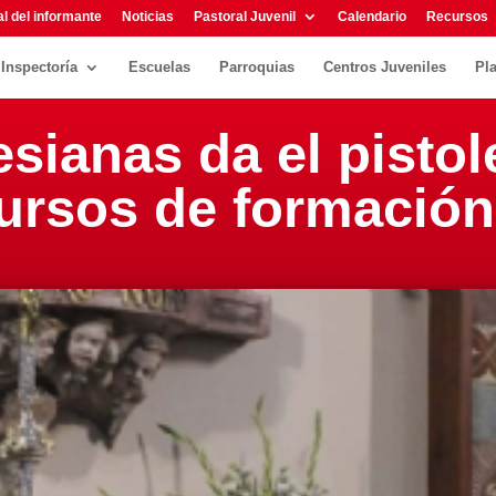
l del informante
Noticias
Pastoral Juvenil
Calendario
Recursos
Inspectoría
Escuelas
Parroquias
Centros Juveniles
Pl
sianas da el pistol
cursos de formación