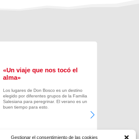
«Un viaje que nos tocó el
Formac
alma»
experi
comuni
Los lugares de Don Bosco es un destino
elegido por diferentes grupos de la Familia
Prenovicio
Salesiana para peregrinar. El verano es un
un curso de
buen tiempo para esto.
Noviciado.
Gestionar el consentimiento de las cookies