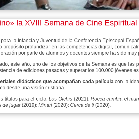
ino
» la
XVIII
Semana de Cine Espiritua
ara la Infancia y Juventud de la Conferencia Episcopal Españo
 propósito profundizar en las competencias digital, comunicativa
valoración por parte de alumnos y docentes siempre ha sido muy p
ado, este año, uno de los objetivos de la Semana es que las p
stencia de ediciones pasadas y superar los 100.000 jóvenes es
teriales didácticos que acompañan cada película
con la ide
ico desde una visión cristiana.
 títulos para el ciclo:
Los Olchis
(2021);
Rocca cambia el mu
 de jugar
(2019);
Minari
(2020);
Cerca de ti
(2020).