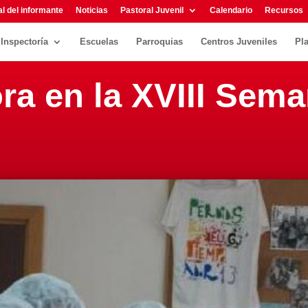
l del informante
Noticias
Pastoral Juvenil
Calendario
Recursos
Inspectoría
Escuelas
Parroquias
Centros Juveniles
Pl
ra en la XVIII Sema