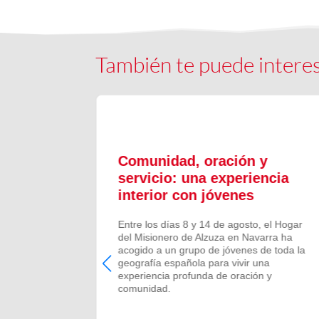
También te puede intere
ón y
Comunidad, oración y
en el
servicio: una experiencia
interior con jóvenes
 Campano,
Entre los días 8 y 14 de agosto, el Hogar
e Bruis y
del Misionero de Alzuza en Navarra ha
 la
acogido a un grupo de jóvenes de toda la
frecida por
geografía española para vivir una
 verano de
experiencia profunda de oración y
comunidad.