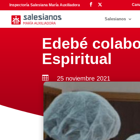
Cana
Inspectoría Salesiana María Auxiliadora
Salesianos
Edebé colabo
Espiritual

25 noviembre 2021