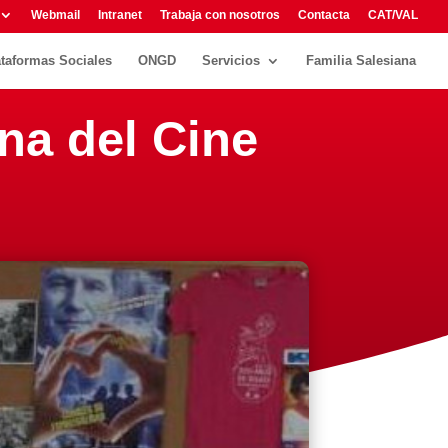
Webmail
Intranet
Trabaja con nosotros
Contacta
CAT/VAL
ataformas Sociales
ONGD
Servicios
Familia Salesiana
na del Cine