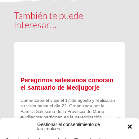
También te puede
interesar…
Peregrinos salesianos conocen
el santuario de Medjugorje
Comenzaba el viaje el 17 de agosto y realizarán
su visita hasta el día 22. Organizada por la
Familia Salesiana de la Provincia de María
Auxiliadora participan en la peregrinación
Salesianos Cooperadores de otras provincias de
Gestionar el consentimiento de
la Región Ibérica.
las cookies