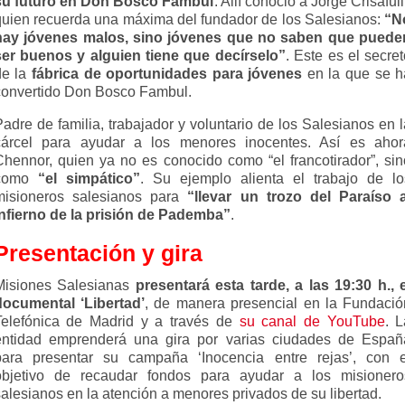
su futuro en Don Bosco Fambul
. Allí conoció a Jorge Crisafull
quien recuerda una máxima del fundador de los Salesianos:
“N
hay jóvenes malos, sino jóvenes que no saben que puede
ser buenos y alguien tiene que decírselo”
. Este es el secre
de la
fábrica de oportunidades para jóvenes
en la que se h
convertido Don Bosco Fambul.
adre de familia, trabajador y voluntario de los Salesianos en 
cárcel para ayudar a los menores inocentes. Así es ahor
Chennor, quien ya no es conocido como “el francotirador”, sin
como
“el simpático”
. Su ejemplo alienta el trabajo de lo
misioneros salesianos para
“llevar un trozo del Paraíso a
Infierno de la prisión de Pademba”
.
Presentación y gira
Misiones Salesianas
presentará esta tarde, a las 19:30 h., e
documental ‘Libertad’
, de manera presencial en la Fundació
Telefónica de Madrid y a través de
su canal de YouTube
. L
entidad emprenderá una gira por varias ciudades de Españ
para presentar su campaña ‘Inocencia entre rejas’, con e
objetivo de recaudar fondos para ayudar a los misionero
alesianos en la atención a menores privados de su libertad.