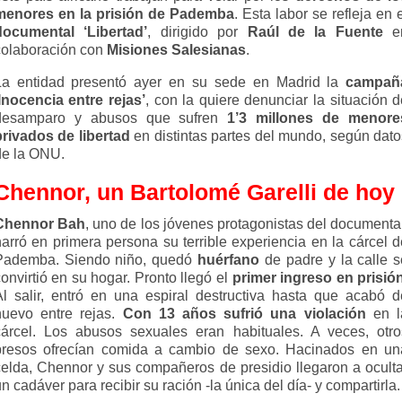
menores en la prisión de Pademba
. Esta labor se refleja en 
documental ‘Libertad’
, dirigido por
Raúl de la Fuente
e
colaboración con
Misiones Salesianas
.
La entidad presentó ayer en su sede en Madrid la
campañ
‘Inocencia entre rejas’
, con la quiere denunciar la situación 
desamparo y abusos que sufren
1’3 millones de menore
privados de libertad
en distintas partes del mundo, según dato
de la ONU.
Chennor, un Bartolomé Garelli de hoy
Chennor Bah
, uno de los jóvenes protagonistas del documental
narró en primera persona su terrible experiencia en la cárcel d
Pademba. Siendo niño, quedó
huérfano
de padre y la calle s
onvirtió en su hogar. Pronto llegó el
primer ingreso en prisió
Al salir, entró en una espiral destructiva hasta que acabó d
nuevo entre rejas.
Con 13 años sufrió una violación
en l
cárcel. Los abusos sexuales eran habituales. A veces, otro
presos ofrecían comida a cambio de sexo. Hacinados en un
celda, Chennor y sus compañeros de presidio llegaron a oculta
n cadáver para recibir su ración -la única del día- y compartirla.