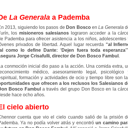
De
La Generala
a Pademba
En 2013, siguiendo los pasos de
Don Bosco
en
La Generala
d
Turín, los
misioneros salesianos
lograron acceder a la cárce
de Pademba para ofrecer asistencia a los niños, adolescentes 
jóvenes privados de libertad. Aquel lugar recuerda
“al Infier
tal como lo define Dante: ‘Dejen fuera toda esperanza’”
asegura Jorge Crisafulli, director de Don Bosco Fambul
.
La conmoción inicial dio paso a la acción. Una comida extra, u
reconocimiento médico, asesoramiento legal, psicológico 
spiritual, formación y actividades de ocio y tiempo libre son l
oportunidades que ofrecen a los reclusos los Salesianos d
Don Bosco Fambul
a través del grupo Don Bosco en la cárce
desde hace ocho años.
El cielo abierto
Chennor cuenta que vio el cielo cuando salió de la prisión d
Pademba. Ya no podía volver atrás y encontró
un camino par