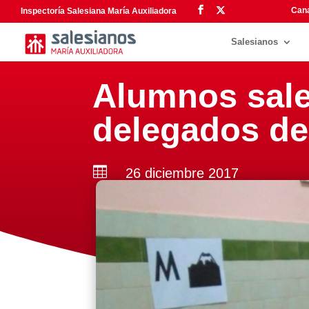
Cana
Inspectoría Salesiana María Auxiliadora
Salesianos
Alumnos sale
delegados de

26 diciembre 2017