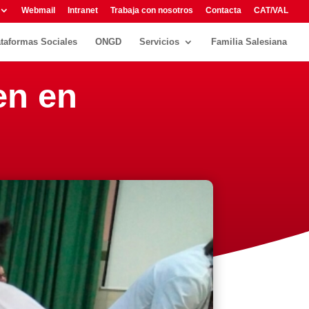
Webmail
Intranet
Trabaja con nosotros
Contacta
CAT/VAL
ataformas Sociales
ONGD
Servicios
Familia Salesiana
en en