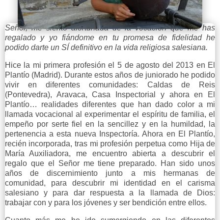
Señor, me siento afortunada de la vocación que me has
regalado y yo fiándome en tu promesa de fidelidad he
podido darte un SÍ definitivo en la vida religiosa salesiana.
Hice la mi primera profesión el 5 de agosto del 2013 en El
Plantío (Madrid). Durante estos años de juniorado he podido
vivir en diferentes comunidades: Caldas de Reis
(Pontevedra), Aravaca, Casa Inspectorial y ahora en El
Plantío… realidades diferentes que han dado color a mi
llamada vocacional al experimentar el espíritu de familia, el
empeño por serte fiel en la sencillez y en la humildad, la
pertenencia a esta nueva Inspectoría. Ahora en El Plantío,
recién incorporada, tras mi profesión perpetua como Hija de
María Auxiliadora, me encuentro abierta a descubrir el
regalo que el Señor me tiene preparado. Han sido unos
años de discernimiento junto a mis hermanas de
comunidad, para descubrir mi identidad en el carisma
salesiano y para dar respuesta a la llamada de Dios:
trabajar con y para los jóvenes y ser bendición entre ellos.