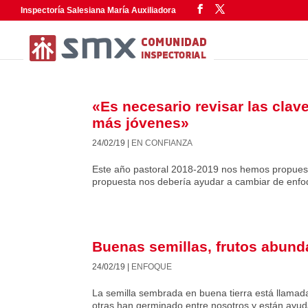
Inspectoría Salesiana María Auxiliadora
«Es necesario revisar las clav
más jóvenes»
24/02/19
|
EN CONFIANZA
Este año pastoral 2018-2019 nos hemos propuesto
propuesta nos debería ayudar a cambiar de enfo
Buenas semillas, frutos abund
24/02/19
|
ENFOQUE
La semilla sembrada en buena tierra está llamad
otras han germinado entre nosotros y están ayu