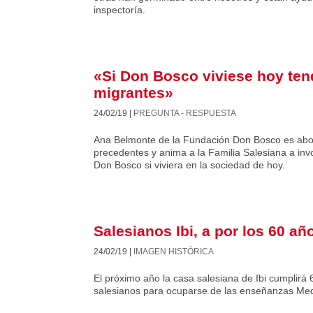
inspectoría.
«Si Don Bosco viviese hoy tend
migrantes»
24/02/19
|
PREGUNTA - RESPUESTA
Ana Belmonte de la Fundación Don Bosco es abog
precedentes y anima a la Familia Salesiana a inv
Don Bosco si viviera en la sociedad de hoy.
Salesianos Ibi, a por los 60 añ
24/02/19
|
IMAGEN HISTÓRICA
El próximo año la casa salesiana de Ibi cumplirá 6
salesianos para ocuparse de las enseñanzas Med