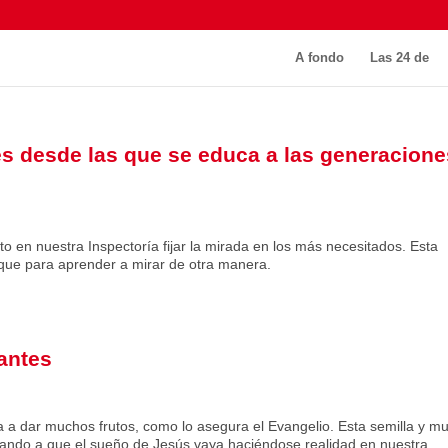
A fondo
Las 24 de
es desde las que se educa a las generacione
 en nuestra Inspectoría fijar la mirada en los más necesitados. Esta
que para aprender a mirar de otra manera.
antes
a a dar muchos frutos, como lo asegura el Evangelio. Esta semilla y m
dando a que el sueño de Jesús vaya haciéndose realidad en nuestra