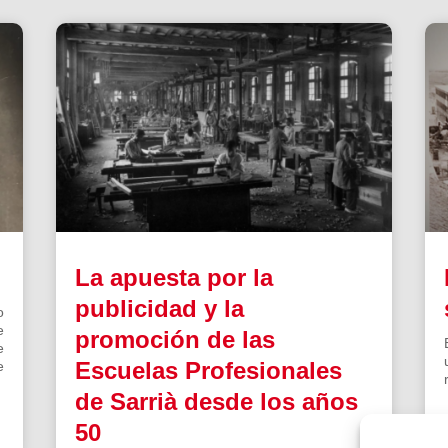
La apuesta por la
publicidad y la
o
e
promoción de las
e
Escuelas Profesionales
e
de Sarrià desde los años
50