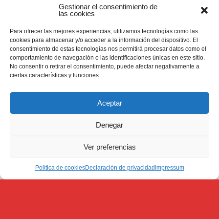
Gestionar el consentimiento de
las cookies
Para ofrecer las mejores experiencias, utilizamos tecnologías como las
cookies para almacenar y/o acceder a la información del dispositivo. El
consentimiento de estas tecnologías nos permitirá procesar datos como el
comportamiento de navegación o las identificaciones únicas en este sitio.
No consentir o retirar el consentimiento, puede afectar negativamente a
ciertas características y funciones.
La voz de los jóvenes:
Salva Rivas
Aceptar
30 noviembre 2020
|
La voz de los jóvenes
,
Uncategorized
,
VEN y SIGUEME
Denegar
Salva Rivas, estudiante y residente en el Colegio
Mayor San Juan Bosco.
Ver preferencias
Política de cookies
Declaración de privacidad
Impressum
« Entradas más antiguas