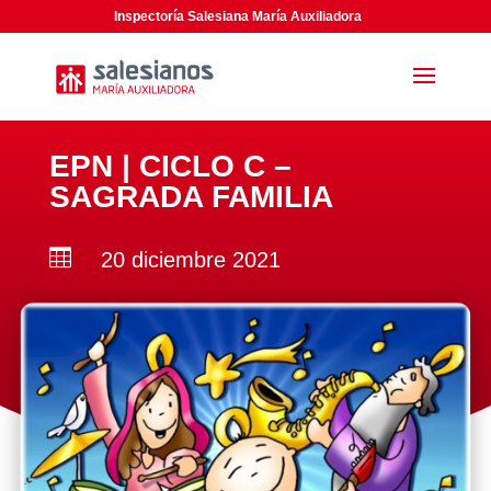
Inspectoría Salesiana María Auxiliadora
EPN | CICLO C –
SAGRADA FAMILIA

20 diciembre 2021