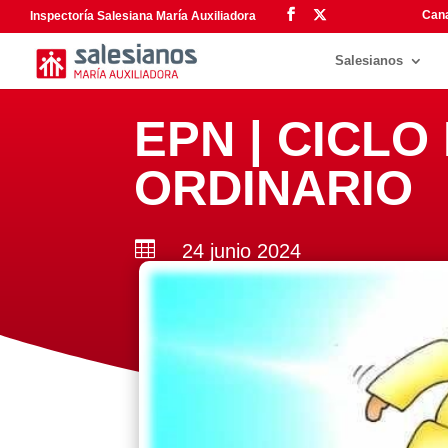
Cana
Inspectoría Salesiana María Auxiliadora
Salesianos
EPN | CICLO
ORDINARIO

24 junio 2024