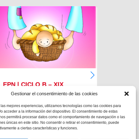
EPN | CICLO B – XIX
EPN | 
DOMINGO DE TIEMPO
DOMIN
Gestionar el consentimiento de las cookies
ORDINARIO
ORDIN
 las mejores experiencias, utilizamos tecnologías como las cookies para
o acceder a la información del dispositivo. El consentimiento de estas
MC 1,12-15
MC 1,12-1
 nos permitirá procesar datos como el comportamiento de navegación o las
ones únicas en este sitio. No consentir o retirar el consentimiento, puede
tivamente a ciertas características y funciones.