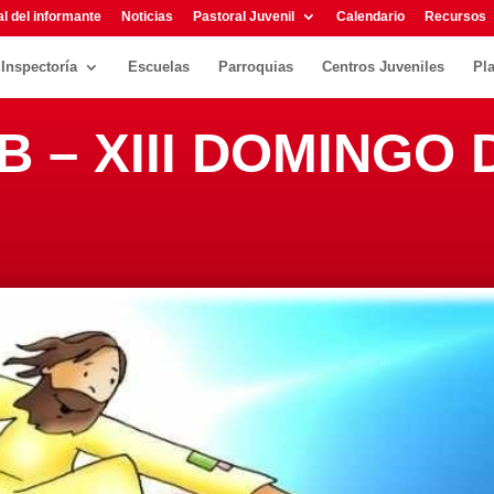
l del informante
Noticias
Pastoral Juvenil
Calendario
Recursos
Inspectoría
Escuelas
Parroquias
Centros Juveniles
Pl
 B – XIII DOMINGO