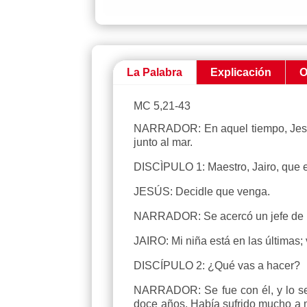
La Palabra
Explicación
O
MC 5,21-43
NARRADOR: En aquel tiempo, Jesús 
junto al mar.
DISCÌPULO 1: Maestro, Jairo, que es
JESÚS: Decidle que venga.
NARRADOR: Se acercó un jefe de la s
JAIRO: Mi niña está en las últimas;
DISCÍPULO 2: ¿Qué vas a hacer?
NARRADOR: Se fue con él, y lo se
doce años. Había sufrido mucho a m