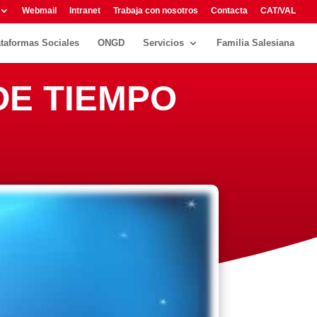
Webmail
Intranet
Trabaja con nosotros
Contacta
CAT/VAL
ataformas Sociales
ONGD
Servicios
Familia Salesiana
 DE TIEMPO