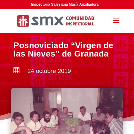
Inspectoría Salesiana María Auxiliadora
Posnoviciado “Virgen de
las Nieves” de Granada

24 octubre 2019