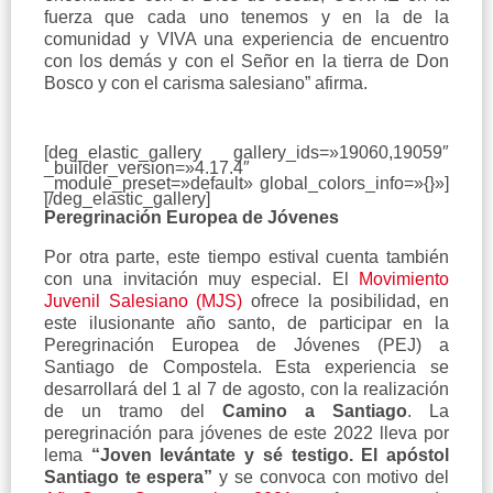
fuerza que cada uno tenemos y en la de la
comunidad y VIVA una experiencia de encuentro
con los demás y con el Señor en la tierra de Don
Bosco y con el carisma salesiano” afirma.
[deg_elastic_gallery gallery_ids=»19060,19059″
_builder_version=»4.17.4″
_module_preset=»default» global_colors_info=»{}»]
[/deg_elastic_gallery]
Peregrinación Europea de Jóvenes
Por otra parte, este tiempo estival cuenta también
con una invitación muy especial.
El
Movimiento
Juvenil Salesiano (MJS)
ofrece la posibilidad, en
este ilusionante año santo, de participar en la
Peregrinación Europea de Jóvenes (PEJ) a
Santiago de Compostela. Esta experiencia se
desarrollará del 1 al 7 de agosto, con la realización
de un tramo del
Camino a Santiago
. La
peregrinación para jóvenes de este 2022 lleva por
lema
“Joven levántate y sé testigo. El apóstol
Santiago te espera”
y se convoca con motivo del