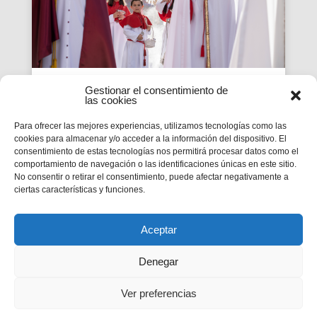
Gestionar el consentimiento de
Devoción, acción social y
las cookies
protagonismo juvenil,
Para ofrecer las mejores experiencias, utilizamos tecnologías como las
cookies para almacenar y/o acceder a la información del dispositivo. El
claves en las Hermandades
consentimiento de estas tecnologías nos permitirá procesar datos como el
Salesianas ante la llegada
comportamiento de navegación o las identificaciones únicas en este sitio.
No consentir o retirar el consentimiento, puede afectar negativamente a
de la Semana Santa
ciertas características y funciones.
Más de una treintena de Hermandades y
Cofradías reflejan el carisma de Don Bosco
Aceptar
Denegar
Ver preferencias