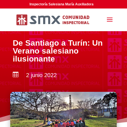
Inspectoría Salesiana María Auxiliadora
De Santiago a Turín: Un
Verano salesiano
ilusionante

2 junio 2022