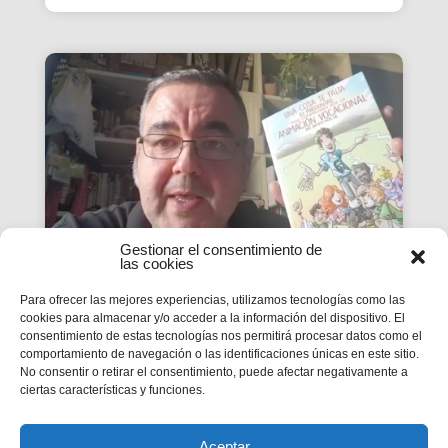
Gestionar el consentimiento de
las cookies
Para ofrecer las mejores experiencias, utilizamos tecnologías como las
«Una cosa te falta» Cap. 10
cookies para almacenar y/o acceder a la información del dispositivo. El
¿Quiénes forman parte de
consentimiento de estas tecnologías nos permitirá procesar datos como el
comportamiento de navegación o las identificaciones únicas en este sitio.
la Iglesia actual?
No consentir o retirar el consentimiento, puede afectar negativamente a
ciertas características y funciones.
José Ramón Alcalá Zamora, Salesiano
Cooperador , y Mamen Santiago de la Haba,
Salesiana directora titular Emilio Ferrari
Aceptar