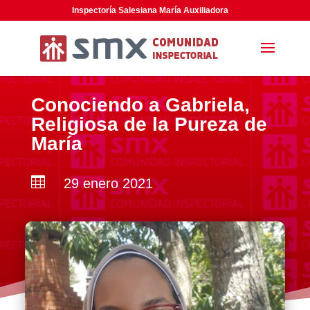
Inspectoría Salesiana María Auxiliadora
Conociendo a Gabriela,
Religiosa de la Pureza de
María

29 enero 2021