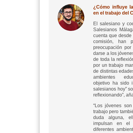
¿Cómo influye la
en el trabajo del 
El salesiano y co
Salesianos Mála
cuenta que desde e
comisión, han 
preocupación por
darse a los jóvene
de toda la reflexi
por un trabajo ma
de distintas edade
ambientes educ
objetivo ha sido 
salesianos hoy” s
reflexionando”, añ
“Los jóvenes son 
trabajo pero tambi
duda alguna, e
impulsan en el 
diferentes ambien