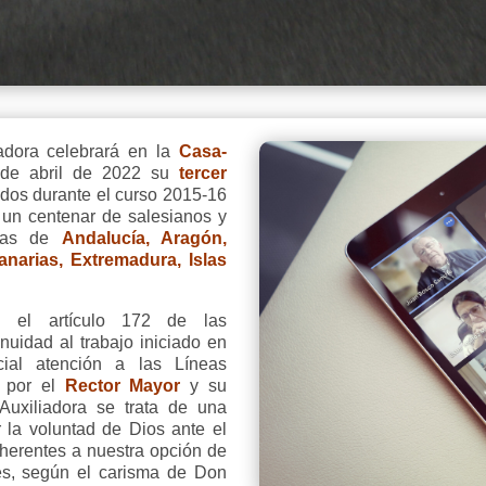
iadora celebrará en la
Casa-
de abril de 2022 su
tercer
tidos durante el curso 2015-16
 un centenar de salesianos y
anas de
Andalucía, Aragón,
narias, Extremadura, Islas
n el artículo 172 de las
nuidad al trabajo iniciado en
ial atención a las Líneas
 por el
Rector Mayor
y su
Auxiliadora se trata de una
r la voluntad de Dios ante el
herentes a nuestra opción de
nes, según el carisma de Don