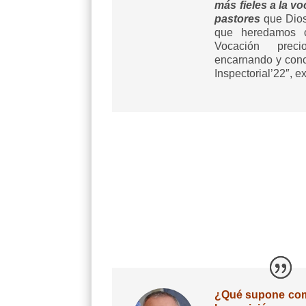
más fieles a la v
pastores
que Dios
que heredamos c
Vocación prec
encarnando y conc
Inspectorial’22″, ex
¿Qué supone como