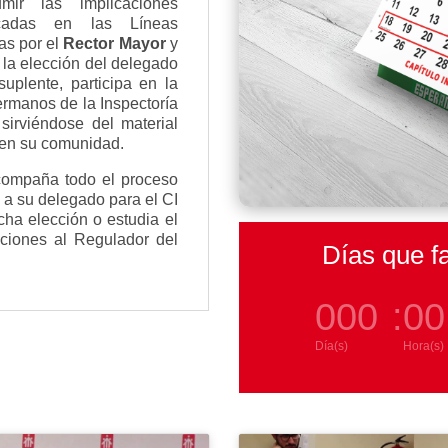
mir las implicaciones
arcadas
en las Líneas
s por el
Rector Mayor
y
 la elección del delegado
uplente, participa en la
ermanos de la Inspectoría
sirviéndose del material
s en su comunidad.
ompaña todo el proceso
ge a su delegado para el CI
cha elección o estudia el
ciones al Regulador del
Días que fa
000
:
00
Día(s)
Hora(s)