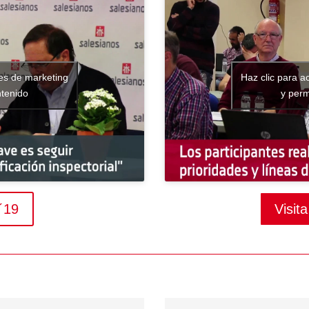
ies de marketing
Haz clic para a
ntenido
y perm
I´19
Visit