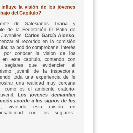
nfluye la visión de los jóvenes
abajo del Capítulo?
cente de Salesianos
Triana
y
nte de la Federación El Patio de
 Juveniles,
Carlos García Alonso
,
menzar el recorrido en la comisión
ular, ha podido comprobar el interés
al por conocer la visión de los
 en este capítulo, contando con
s seglares que evidencien el
nismo juvenil de la inspectoría.
iendo toda una experiencia de fe
ostrar una realidad muy cercana
, como es el ambiente oratorio-
juvenil.
Los jóvenes demandan
nción acorde a los signos de los
s
, viviendo esta misión en
ponsabilidad con los seglares”,