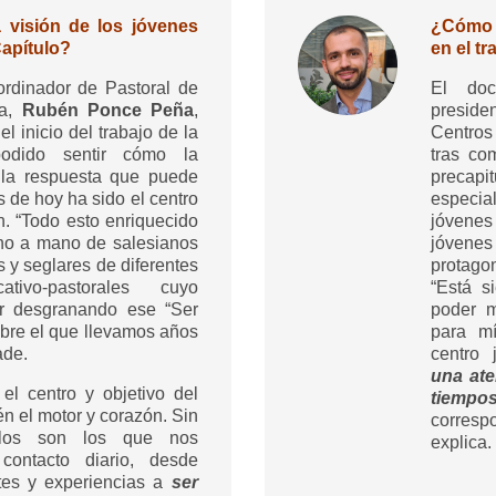
 visión de los jóvenes
¿Cómo i
Capítulo?
en el tr
ordinador de Pastoral de
El do
ga,
Rubén Ponce Peña
,
preside
l inicio del trabajo de la
Centros
podido sentir cómo la
tras co
 la respuesta que puede
precapit
s de hoy ha sido el centro
especi
ón. “Todo esto enriquecido
jóvenes
no a mano de salesianos
jóvene
s y seglares de diferentes
protago
ativo-pastorales cuyo
“Está s
ir desgranando ese “Ser
poder m
obre el que llevamos años
para mí
ade.
centro 
una ate
el centro y objetivo del
tiempo
én el motor y corazón. Sin
corres
llos son los que nos
explica.
contacto diario, desde
tes y experiencias a
ser