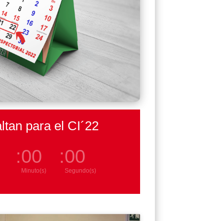
ltan para el CI´22
:
00
:
00
Minuto(s)
Segundo(s)