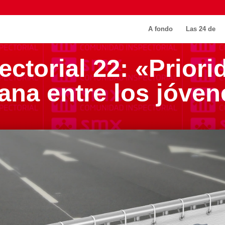
A fondo
Las 24 de
ectorial 22: «Priori
ana entre los jóve