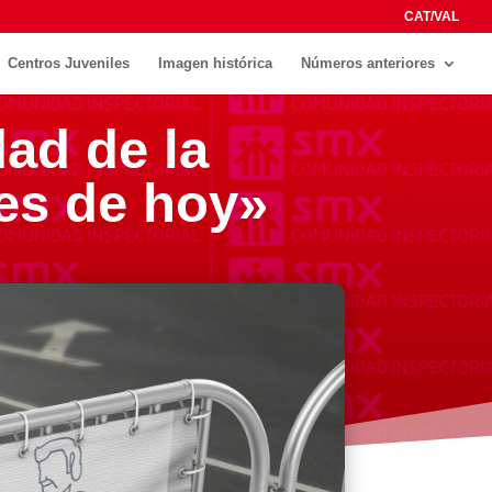
CAT/VAL
Centros Juveniles
Imagen histórica
Números anteriores
dad de la
nes de hoy»