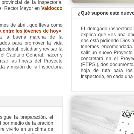
, provincial de la Inspectoría,
del Rector Mayor en
Valdocco
¿Qué supone este nuevo 
 mes de abril, que lleva como
El delegado inspectoria
a entre los jóvenes de hoy»
,
explica que «es una opo
e a la buena marcha de la
nos está pidiendo Dios a
uados para promover la vida
tenemos encomendada. 
ectorial; estudiar y revisar la
salir un nuevo Proyecto
el Capítulo General; hacer y
concretará en el Proyec
arcar las líneas del Proyecto
(PEPSI), dos documentos
da y misión de la Inspectoría
hoja de ruta para los
Inspectoría, en cada una
igue la preparación, el
I por medio de la oración
re vivirlo en un clima de