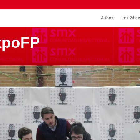
A fons
Les 24 de
xpoFP