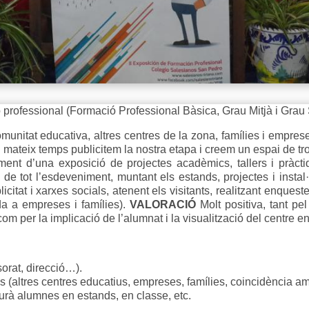
 professional (Formació Professional Bàsica, Grau Mitjà i Grau 
munitat educativa, altres centres de la zona, famílies i empres
l mateix temps publicitem la nostra etapa i creem un espai de tr
nt d’una exposició de projectes acadèmics, tallers i pràcti
de tot l’esdeveniment, muntant els estands, projectes i instal·l
icitat i xarxes socials, atenent els visitants, realitzant enque
da a empreses i famílies).
VALORACIÓ
Molt positiva, tant pe
m per la implicació de l’alumnat i la visualització del centre en 
sorat, direcció…).
rnes (altres centres educatius, empreses, famílies, coincidència
haurà alumnes en estands, en classe, etc.