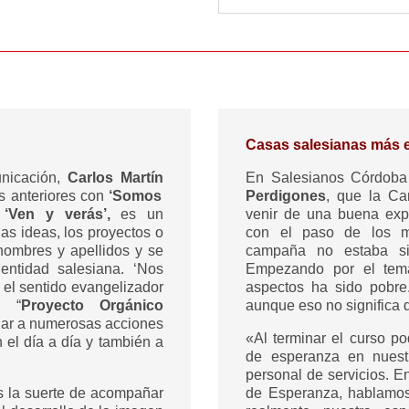
Casas salesianas más 
unicación,
Carlos Martín
En Salesianos Córdoba 
os anteriores con
‘Somos
Perdigones
, que la Ca
y ‘Ven y verás’,
es un
venir de una buena exp
as ideas, los proyectos o
con el paso de los m
 nombres y apellidos y se
campaña no estaba sie
ntidad salesiana. ‘Nos
Empezando por el tema
el sentido evangelizador
aspectos ha sido pobre
l “
Proyecto Orgánico
aunque eso no significa 
adar a numerosas acciones
«Al terminar el curso 
 el día a día y también a
de esperanza en nuest
personal de servicios. E
s la suerte de acompañar
de Esperanza, hablamos