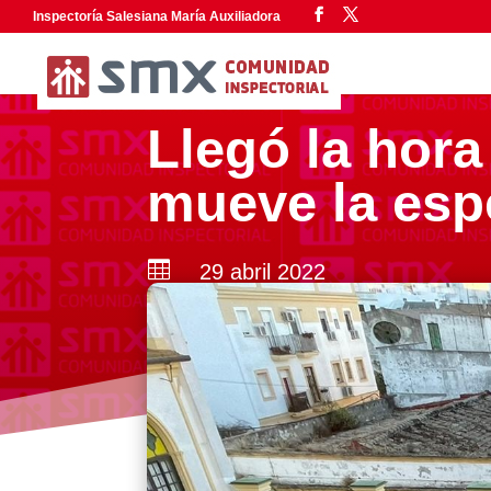
Inspectoría Salesiana María Auxiliadora
Llegó la hora
mueve la esp

29 abril 2022