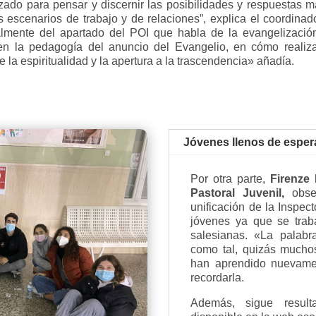
ado para pensar y discernir las posibilidades y respuestas m
scenarios de trabajo y de relaciones”, explica el coordinado
almente del apartado del POI que habla de la evangelizació
 en la pedagogía del anuncio del Evangelio, en cómo realiz
e la espiritualidad y la apertura a la trascendencia» añadía.
Jóvenes llenos de espe
Por otra parte,
Firenze 
Pastoral Juvenil,
obs
unificación de la Inspec
jóvenes ya que se trab
salesianas. «La palabr
como tal, quizás muchos
han aprendido nuevamen
recordarla.
Además, sigue result