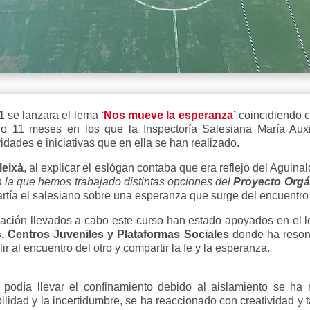
1 se lanzara el lema
‘Nos mueve la esperanza’
coincidiendo 
 11 meses en los que la Inspectoría Salesiana María Auxi
dades e iniciativas que en ella se han realizado.
leixà
, al explicar el eslógan
contaba que era reflejo del Aguina
on la que hemos trabajado distintas opciones del
Proyecto Orgán
rtía el salesiano sobre una esperanza que surge del encuentro
ación llevados a cabo este curso han estado apoyados en el le
, Centros Juveniles y Plataformas Sociales
donde ha reson
ir al encuentro del otro y compartir la fe y la esperanza.
s podía llevar el confinamiento debido al aislamiento se h
ilidad y la incertidumbre, se ha reaccionado con creatividad y t