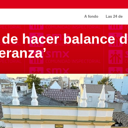
A fondo
Las 24 de
 de hacer balance d
eranza’