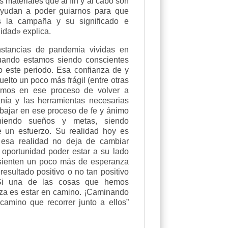
 materiales que al fin y al cabo son
ayudan a poder guiarnos para que
 la campaña y su significado e
alidad» explica.
nstancias de pandemia vividas en
uando estamos siendo conscientes
 este periodo. Esa confianza de y
uelto un poco más frágil (entre otras
amos en ese proceso de volver a
canía y las herramientas necesarias
abajar en ese proceso de fe y ánimo
niendo sueños y metas, siendo
 un esfuerzo. Su realidad hoy es
e esa realidad no deja de cambiar
oportunidad poder estar a su lado
 sienten un poco más de esperanza
esultado positivo o no tan positivo
Si una de las cosas que hemos
za es estar en camino. ¡Caminando
amino que recorrer junto a ellos”