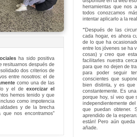
disponible en la web esos
herramientas que nos 
todos conozcamos más
intentar aplicarlo a la re
“
Después de las circu
cada hogar, es ahora c
de lo que ha ocasionado
entre los jóvenes se ha v
cosas) y creo que est
ociales
ha sido positiva
facilitarles nuestra cer
e resituarnos después de
para que no dejen de tr
olidado dos criterios de
para poder seguir te
vos entre nosotros: el de
conscientes que supone
amente
como una de las
bien distinta, y es qu
ndo y el de
exorcizar el
constantemente. Es una 
tos hemos tenido y que
porque hoy, sí veo que
 incluso como impotencia
independientemente del r
ualdades y de la brecha
que puedan obtener. 
a que nos encontramos”
aprendido de la esperan
están! Pero aún queda c
añade.