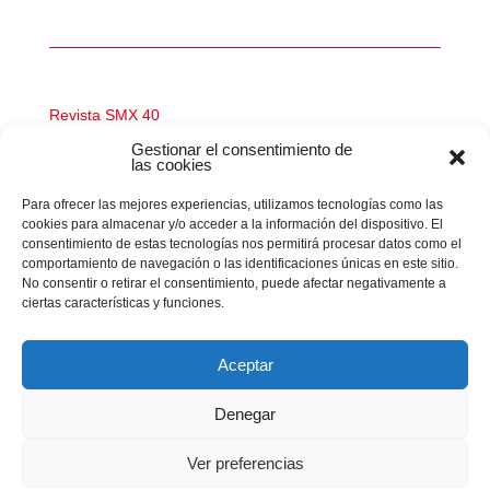
Revista SMX 40
Gestionar el consentimiento de
Revista SMX 39
las cookies
Revista SMX 38
Para ofrecer las mejores experiencias, utilizamos tecnologías como las
Revista SMX 37
cookies para almacenar y/o acceder a la información del dispositivo. El
consentimiento de estas tecnologías nos permitirá procesar datos como el
comportamiento de navegación o las identificaciones únicas en este sitio.
No consentir o retirar el consentimiento, puede afectar negativamente a
ciertas características y funciones.
Generar pdf números anteriors

Aceptar
Denegar
Ver preferencias