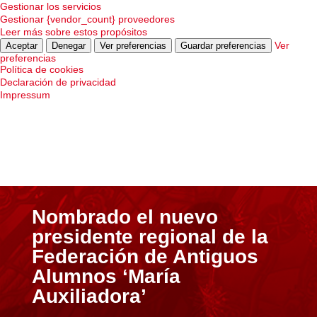
Gestionar los servicios
Gestionar {vendor_count} proveedores
Leer más sobre estos propósitos
Ver
Aceptar
Denegar
Ver preferencias
Guardar preferencias
preferencias
Política de cookies
Declaración de privacidad
Impressum
Nombrado el nuevo
presidente regional de la
Federación de Antiguos
Alumnos ‘María
Auxiliadora’