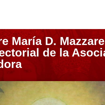
e María D. Mazzarel
ctorial de la Asoc
dora