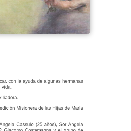
icar, con la ayuda de algunas hermanas
 vida.
iliadora.
edición Misionera de las Hijas de María
 Angela Cassulo (25 años), Sor Angela
l P. Giacomo Costamagna y el grupo de