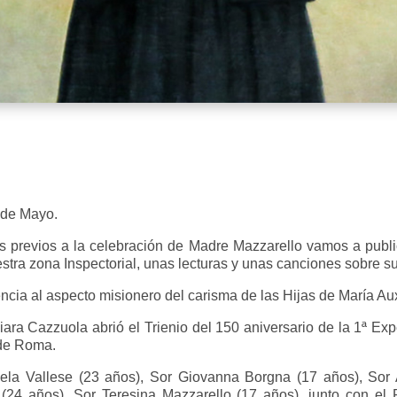
 de Mayo.
as previos a la celebración de Madre Mazzarello vamos a publ
ra zona Inspectorial, unas lecturas y unas canciones sobre su
ncia al aspecto misionero del carisma de las Hijas de María Aux
ra Cazzuola abrió el Trienio del 150 aniversario de la 1ª Exp
 de Roma.
la Vallese (23 años), Sor Giovanna Borgna (17 años), Sor
(24 años), Sor Teresina Mazzarello (17 años), junto con e