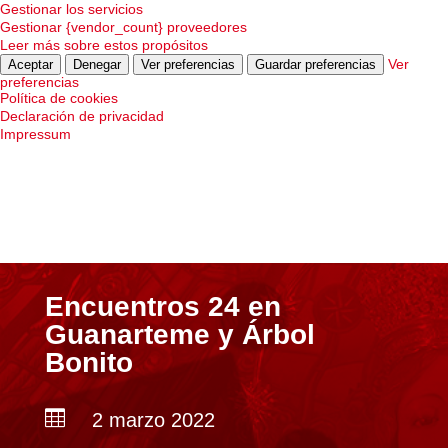
Gestionar los servicios
Gestionar {vendor_count} proveedores
Leer más sobre estos propósitos
Ver
Aceptar
Denegar
Ver preferencias
Guardar preferencias
preferencias
Política de cookies
Declaración de privacidad
Impressum
Encuentros 24 en
Guanarteme y Árbol
Bonito

2 marzo 2022