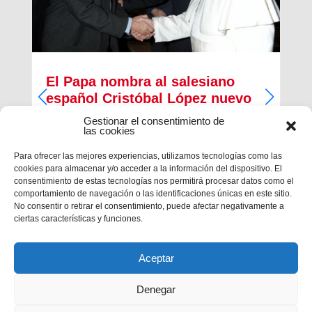
El Papa nombra al salesiano
español Cristóbal López nuevo
Arzobispo de Rabat
Gestionar el consentimiento de
las cookies
El papa Francisco ha nombrado, esta mañana, al
salesiano español Cristóbal López Romero como
Para ofrecer las mejores experiencias, utilizamos tecnologías como las
nuevo arzobispo de la diócesis de Rabat. El
cookies para almacenar y/o acceder a la información del dispositivo. El
salesiano era, desde 2014, Provincial de la
consentimiento de estas tecnologías nos permitirá procesar datos como el
Inspectoría salesiana María...
comportamiento de navegación o las identificaciones únicas en este sitio.
No consentir o retirar el consentimiento, puede afectar negativamente a
ciertas características y funciones.
Aceptar
Denegar