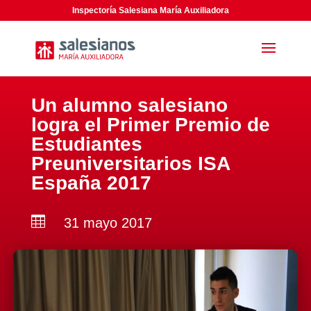
Inspectoría Salesiana María Auxiliadora
Un alumno salesiano
logra el Primer Premio de
Estudiantes
Preuniversitarios ISA
España 2017

31 mayo 2017