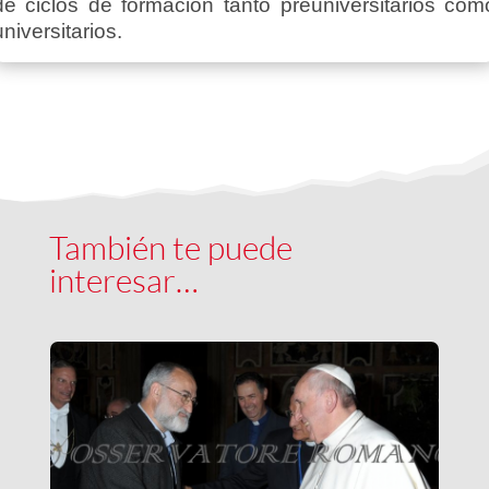
de ciclos de formación tanto preuniversitarios com
universitarios.
También te puede
interesar…