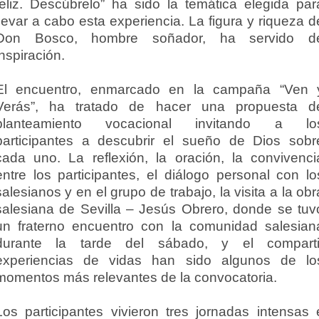
feliz. Descúbrelo” ha sido la temática elegida par
llevar a cabo esta experiencia. La figura y riqueza d
Don Bosco, hombre soñador, ha servido d
inspiración.
El encuentro, enmarcado en la campaña “Ven 
Verás”, ha tratado de hacer una propuesta d
planteamiento vocacional invitando a lo
participantes a descubrir el sueño de Dios sobr
cada uno. La reflexión, la oración, la convivenci
entre los participantes, el diálogo personal con lo
salesianos y en el grupo de trabajo, la visita a la obr
salesiana de Sevilla – Jesús Obrero, donde se tuv
un fraterno encuentro con la comunidad salesian
durante la tarde del sábado, y el comparti
experiencias de vidas han sido algunos de lo
momentos más relevantes de la convocatoria.
Los participantes vivieron tres jornadas intensas 