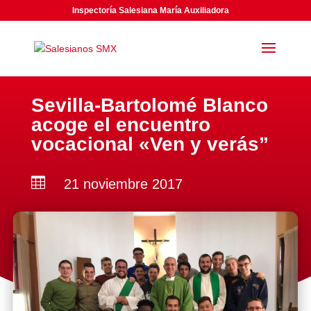
Inspectoría Salesiana María Auxiliadora
Sevilla-Bartolomé Blanco
acoge el encuentro
vocacional «Ven y verás”

21 noviembre 2017