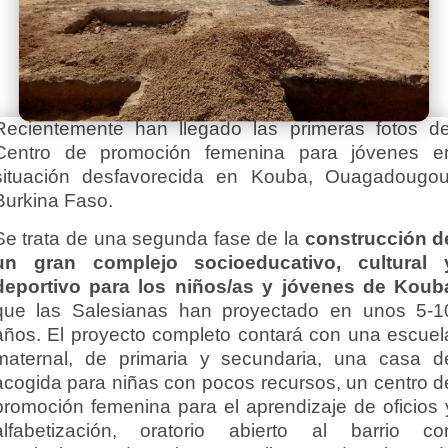
Recientemente han llegado las primeras fotos de
Centro de promoción femenina para jóvenes e
situación desfavorecida en Kouba, Ouagadougou
Burkina Faso.
Se trata de una segunda fase de la
construcción d
un gran complejo socioeducativo, cultural 
deportivo para los niños/as y jóvenes de Koub
que las Salesianas han proyectado en unos 5-1
años. El proyecto completo contará con una escuel
maternal, de primaria y secundaria, una casa d
acogida para niñas con pocos recursos, un centro d
promoción femenina para el aprendizaje de oficios 
alfabetización, oratorio abierto al barrio co