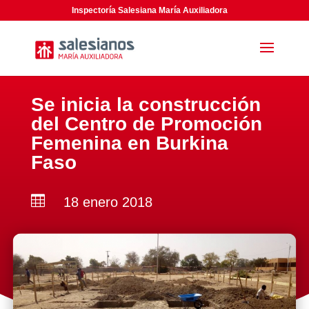
Inspectoría Salesiana María Auxiliadora
Se inicia la construcción
del Centro de Promoción
Femenina en Burkina
Faso

18 enero 2018