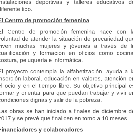
instalaciones deportivas y talleres educativos d
diferente tipo.
El Centro de promoción femenina
El Centro de promoción femenina nace con l
voluntad de atender la situación de precariedad qu
viven muchas mujeres y jóvenes a través de l
cualificación y formación en oficios como cocina
costura, peluquería e informática.
El proyecto contempla la alfabetización, ayuda a l
inserción laboral, educación en valores, atención e
el ocio y en el tiempo libre. Su objetivo principal e
formar y orientar para que puedan trabajar y vivir e
condiciones dignas y salir de la pobreza.
Las obras se han iniciado a finales de diciembre d
2017 y se prevé que finalicen en torno a 10 meses.
Financiadores y colaboradores