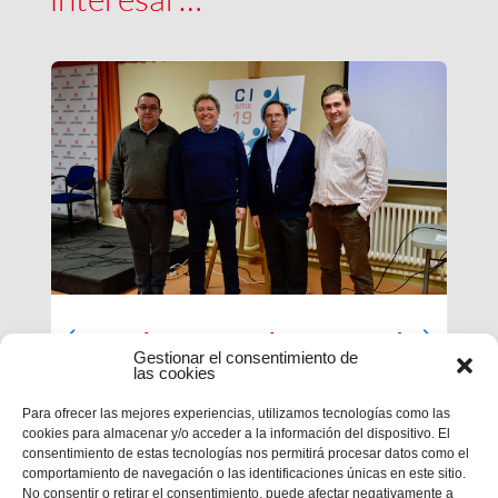
Luces largas para la Inspectoría
Gestionar el consentimiento de
María Auxiliadora
las cookies
El último día de nuestra primera sesión del
Para ofrecer las mejores experiencias, utilizamos tecnologías como las
Capítulo se ha caracterizado por su enfoque
cookies para almacenar y/o acceder a la información del dispositivo. El
sobre el presente y futuro de nuestra inspectoría.
consentimiento de estas tecnologías nos permitirá procesar datos como el
Terminados los informes que habrá que enviar al
comportamiento de navegación o las identificaciones únicas en este sitio.
Capítulo General 28, tocaba...
No consentir o retirar el consentimiento, puede afectar negativamente a