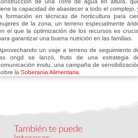
construcción de una Torre de agua en altura, qu
tiene la capacidad de abastecer a todo el complejo, 
la formación en técnicas de horticultura para cie
mujeres de la zona, un terreno especialmente árid
en el que la optimización de los recursos es crucia
para garantizar una buena nutrición en las familias.
Aprovechando un viaje a terreno de seguimiento d
las ongd se lanzó, fruto de una estrategia d
comunicación insitu, una campaña de sensibilizació
sobre la
Soberania Alimentaria
.
También te puede
interesar…