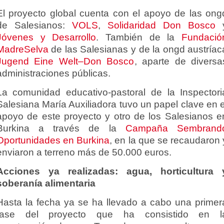
El proyecto global cuenta con el apoyo de las ong
de Salesianos:
VOLS
,
Solidaridad Don Bosco
Jóvenes y Desarrollo
. También de la
Fundació
MadreSelva
de las Salesianas y de la ongd austríac
Jugend Eine Welt–Don Bosco
, aparte de diversa
administraciones públicas.
La comunidad educativo-pastoral de la Inspectori
Salesiana María Auxiliadora tuvo un papel clave en e
apoyo de este proyecto y otro de los Salesianos e
Burkina a través de la
Campaña Sembrand
Oportunidades en Burkina
, en la que se recaudaron 
enviaron a terreno más de 50.000 euros.
Acciones ya realizadas: agua, horticultura 
soberanía alimentaria
Hasta la fecha ya se ha llevado a cabo una primer
fase del proyecto que ha consistido en l