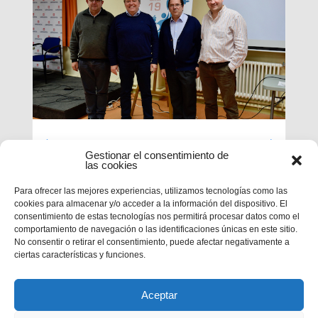
Luces largas para la Inspectoría
Gestionar el consentimiento de
María Auxiliadora
las cookies
Para ofrecer las mejores experiencias, utilizamos tecnologías como las
El último día de nuestra primera sesión del
cookies para almacenar y/o acceder a la información del dispositivo. El
Capítulo se ha caracterizado por su enfoque
consentimiento de estas tecnologías nos permitirá procesar datos como el
sobre el presente y futuro de nuestra inspectoría.
comportamiento de navegación o las identificaciones únicas en este sitio.
Terminados los informes que habrá que enviar al
No consentir o retirar el consentimiento, puede afectar negativamente a
Capítulo General 28, tocaba...
ciertas características y funciones.
Aceptar