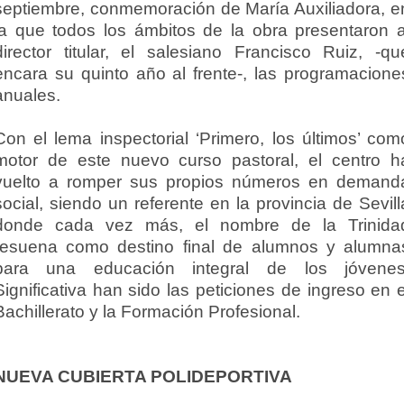
septiembre, conmemoración de María Auxiliadora, e
la que todos los ámbitos de la obra presentaron a
director titular, el salesiano Francisco Ruiz, -qu
encara su quinto año al frente-, las programacione
anuales.
Con el lema inspectorial ‘Primero, los últimos’ com
motor de este nuevo curso pastoral, el centro h
vuelto a romper sus propios números en demand
social, siendo un referente en la provincia de Sevill
donde cada vez más, el nombre de la Trinida
resuena como destino final de alumnos y alumna
para una educación integral de los jóvenes
Significativa han sido las peticiones de ingreso en e
Bachillerato y la Formación Profesional.
NUEVA CUBIERTA POLIDEPORTIVA