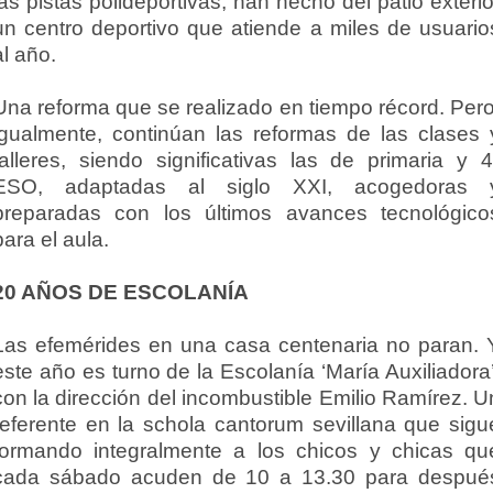
las pistas polideportivas, han hecho del patio exterio
un centro deportivo que atiende a miles de usuario
al año.
Una reforma que se realizado en tiempo récord. Pero
igualmente, continúan las reformas de las clases 
talleres, siendo significativas las de primaria y 4
ESO, adaptadas al siglo XXI, acogedoras 
preparadas con los últimos avances tecnológico
para el aula.
20 AÑOS DE ESCOLANÍA
Las efemérides en una casa centenaria no paran. 
este año es turno de la Escolanía ‘María Auxiliadora’
con la dirección del incombustible Emilio Ramírez. U
referente en la schola cantorum sevillana que sigu
formando integralmente a los chicos y chicas qu
cada sábado acuden de 10 a 13.30 para despué