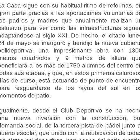
La Casa sigue con su habitual ritmo de reformas, e
gran parte gracias a las aportaciones voluntarias d
los padres y madres que anualmente realizan u
esfuerzo para ver como las infraestructuras sigue
adaptándose al siglo XXI. De hecho, el citado lune
24 de mayo se inauguró y bendijo la nueva cubiert
polideportiva, una impresionante obra con 130
metros cuadrados y 9 metros de altura qu
beneficiará a los más de 1750 alumnos del centro e
todas sus etapas, y que, en estos primeros caluroso
días de curso, está actuando de punto de encuentr
para resguardarse de los rayos del sol en lo
momentos de patio.
Igualmente, desde el Club Deportivo se ha hech
una nueva inversión con la construcción, po
demanda social, de la tercera pista de pádel junto a
huerto escolar, que unido con la reubicación de toda