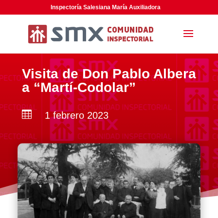
Inspectoría Salesiana María Auxiliadora
Visita de Don Pablo Albera
a “Martí-Codolar”

1 febrero 2023