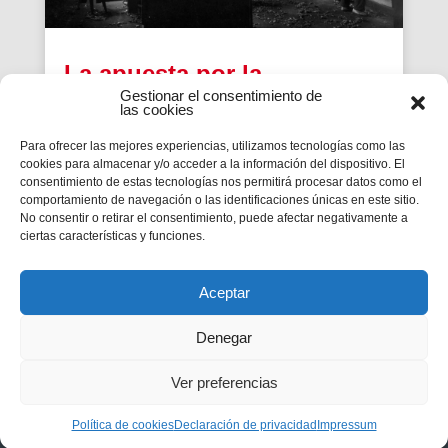
La apuesta por la
Gestionar el consentimiento de
publicidad y la promoción
las cookies
de las Escuelas
Para ofrecer las mejores experiencias, utilizamos tecnologías como las
Profesionales de Sarrià
cookies para almacenar y/o acceder a la información del dispositivo. El
consentimiento de estas tecnologías nos permitirá procesar datos como el
desde los años 50
comportamiento de navegación o las identificaciones únicas en este sitio.
No consentir o retirar el consentimiento, puede afectar negativamente a
En la historia, las Escuelas Profesionales
ciertas características y funciones.
Salesianas fueron siendo acreedoras de
importantes premios, prueba de la competencia y
prestigio que habían logrado merecer.
Aceptar
Denegar
Ver preferencias
Privacidad
|
Aviso legal
|
Política de cookies
Política de cookies
Declaración de privacidad
Impressum