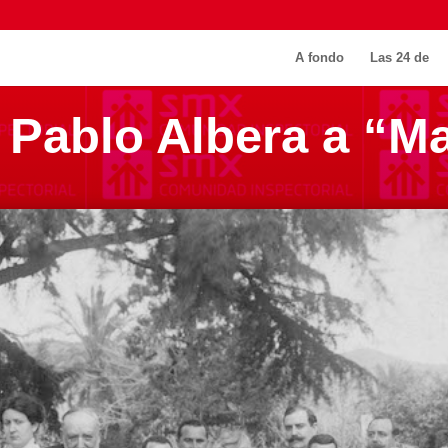
A fondo
Las 24 de
 Pablo Albera a “Ma