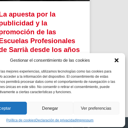
La apuesta por la
publicidad y la
promoción de las
Escuelas Profesionales
de Sarrià desde los años
50
Gestionar el consentimiento de las cookies
En la historia, las Escuelas Profesionales
 las mejores experiencias, utilizamos tecnologías como las cookies para
Salesianas fueron siendo acreedoras de
o acceder a la información del dispositivo. El consentimiento de estas
importantes premios, prueba de la
 nos permitirá procesar datos como el comportamiento de navegación o las
competencia y prestigio que habían logrado
ones únicas en este sitio. No consentir o retirar el consentimiento, puede
merecer.
tivamente a ciertas características y funciones.
ceptar
Denegar
Ver preferencias
Política de cookies
Declaración de privacidad
Impressum