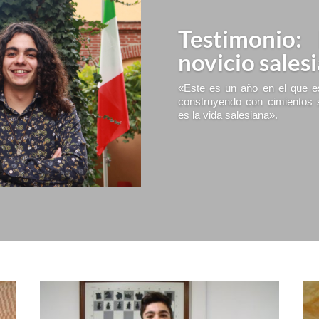
Testimonio:
novicio sales
«Este es un año en el que es
construyendo con cimientos 
es la vida salesiana».