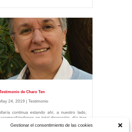
Testimonio de Charo Ten
May 24, 2019
|
Testimonio
María continua estando ahí, a nuestro lado,
acompañándonos en total discreción, día tras
día, dándonos la fuerza y la esperanza como
Gestionar el consentimiento de las cookies
en Pentecostés