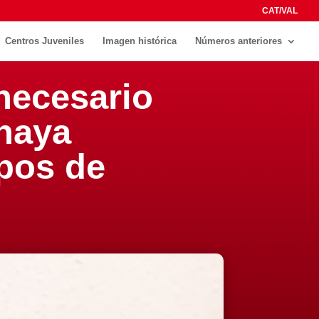
CAT/VAL
Centros Juveniles
Imagen histórica
Números anteriores
 necesario
 haya
pos de