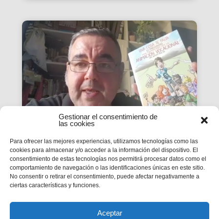
Gestionar el consentimiento de
las cookies
Para ofrecer las mejores experiencias, utilizamos tecnologías como las
«Una cosa te falta» Cap. 10
cookies para almacenar y/o acceder a la información del dispositivo. El
¿Quiénes forman parte de
consentimiento de estas tecnologías nos permitirá procesar datos como el
comportamiento de navegación o las identificaciones únicas en este sitio.
la Iglesia actual?
No consentir o retirar el consentimiento, puede afectar negativamente a
ciertas características y funciones.
José Ramón Alcalá Zamora, Salesiano
Cooperador , y Mamen Santiago de la Haba,
Salesiana directora titular Emilio Ferrari
Aceptar