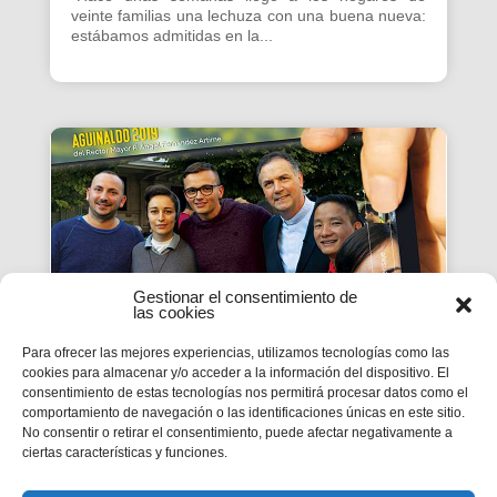
veinte familias una lechuza con una buena nueva:
estábamos admitidas en la...
Gestionar el consentimiento de
las cookies
Para ofrecer las mejores experiencias, utilizamos tecnologías como las
cookies para almacenar y/o acceder a la información del dispositivo. El
consentimiento de estas tecnologías nos permitirá procesar datos como el
Aguinaldo 2019
comportamiento de navegación o las identificaciones únicas en este sitio.
No consentir o retirar el consentimiento, puede afectar negativamente a
El Aguinaldo 2019, que tiene como título “LA
ciertas características y funciones.
SANTIDAD TAMBIÉN PARA TI”, profundiza el
texto bíblico “para que mi alegría esté en