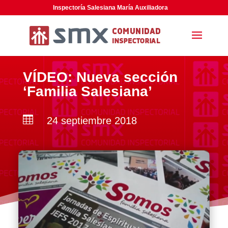
Inspectoría Salesiana María Auxiliadora
VÍDEO: Nueva sección
‘Familia Salesiana’

24 septiembre 2018