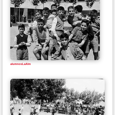
alumnosLaAlm