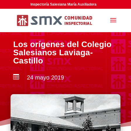
Inspectoría Salesiana María Auxiliadora
Los orígenes del Colegio
Salesianos Laviaga-
Castillo

24 mayo 2019