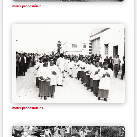
maux procesión-h5
maux procesion-h11