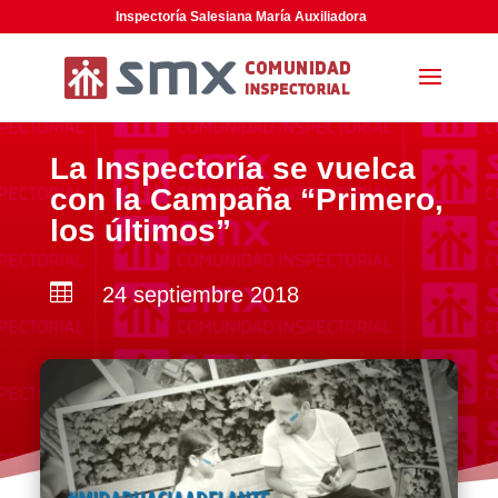
Inspectoría Salesiana María Auxiliadora
La Inspectoría se vuelca
con la Campaña “Primero,
los últimos”

24 septiembre 2018