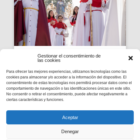
Gestionar el consentimiento de
Devoción, acción social y
las cookies
protagonismo juvenil,
Para ofrecer las mejores experiencias, utilizamos tecnologías como las
cookies para almacenar y/o acceder a la información del dispositivo. El
claves en las Hermandades
consentimiento de estas tecnologías nos permitirá procesar datos como el
Salesianas ante la llegada
comportamiento de navegación o las identificaciones únicas en este sitio.
No consentir o retirar el consentimiento, puede afectar negativamente a
de la Semana Santa
ciertas características y funciones.
Más de una treintena de Hermandades y
Cofradías reflejan el carisma de Don Bosco
Aceptar
Denegar