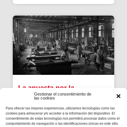
La apuesta por la
Gestionar el consentimiento de
publicidad y la promoción
las cookies
de las Escuelas
Para ofrecer las mejores experiencias, utilizamos tecnologías como las
Profesionales de Sarrià
cookies para almacenar y/o acceder a la información del dispositivo. El
consentimiento de estas tecnologías nos permitirá procesar datos como el
desde los años 50
comportamiento de navegación o las identificaciones únicas en este sitio.