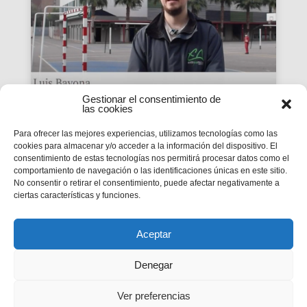
Gestionar el consentimiento de
las cookies
En Confianza: Luis Bayona,
Para ofrecer las mejores experiencias, utilizamos tecnologías como las
cookies para almacenar y/o acceder a la información del dispositivo. El
antiguo alumno de
consentimiento de estas tecnologías nos permitirá procesar datos como el
Salesianos San Juan Bosco
comportamiento de navegación o las identificaciones únicas en este sitio.
No consentir o retirar el consentimiento, puede afectar negativamente a
de Valencia
ciertas características y funciones.
¿Qué supone formar parte de la historia de una
casa salesiana que celebra su aniversario?
Aceptar
Denegar
Ver preferencias